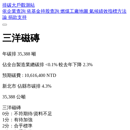
排碳大戶
觀測站
依企業查詢
依基金持股查詢
燃煤工廠地圖
氣候績效指標方法
論
捐款支持
三洋磁磚
年碳排
35,388
噸
佔全台製造業總碳排 <0.1%
較去年下降 2.3%
預期碳費 :
10,616,400 NTD
新北市
佔縣市碳排 4.3%
35,388 公噸
三洋磁磚
0分：不符期待/資料不足
1分：有待加強
2分：合乎標準