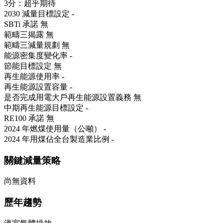
3分：超乎期待
2030 減量目標設定
-
SBTi 承諾
無
範疇三揭露
無
範疇三減量規劃
無
能源密集度變化率
-
節能目標設定
無
再生能源使用率
-
再生能源設置容量
-
是否完成用電大戶再生能源設置義務
無
中期再生能源目標設定
-
RE100 承諾
無
2024 年燃煤使用量（公噸）
-
2024 年用煤佔全台製造業比例
-
關鍵減量策略
尚無資料
歷年趨勢