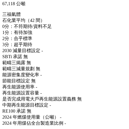
67,118 公噸
三福氣體
石化業平均（42 間）
0分：不符期待/資料不足
1分：有待加強
2分：合乎標準
3分：超乎期待
2030 減量目標設定
-
SBTi 承諾
無
範疇三揭露
無
範疇三減量規劃
無
能源密集度變化率
-
節能目標設定
無
再生能源使用率
-
再生能源設置容量
-
是否完成用電大戶再生能源設置義務
無
中期再生能源目標設定
-
RE100 承諾
無
2024 年燃煤使用量（公噸）
-
2024 年用煤佔全台製造業比例
-