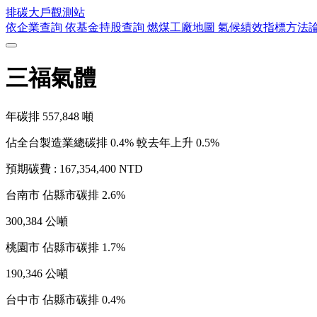
排碳大戶
觀測站
依企業查詢
依基金持股查詢
燃煤工廠地圖
氣候績效指標方法
三福氣體
年碳排
557,848
噸
佔全台製造業總碳排 0.4%
較去年上升 0.5%
預期碳費 :
167,354,400 NTD
台南市
佔縣市碳排 2.6%
300,384 公噸
桃園市
佔縣市碳排 1.7%
190,346 公噸
台中市
佔縣市碳排 0.4%