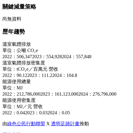
關鍵減量策略
尚無資料
歷年趨勢
溫室氣體排放
單位：公噸 CO₂e
2022：506,347
2023：554,928
2024：557,848
溫室氣體排放密集度
單位：tCO₂e／百萬元 營收
2022：90.12
2023：111.2
2024：104.8
能源使用總量
單位：MJ
2022：212,786,000
2023：161,123,000
2024：276,796,000
能源使用密集度
單位：MJ／元 營收
2022：0.04
2023：0.03
2024：0.05
由
綠色公民行動聯盟
X
透明足跡計畫
推動