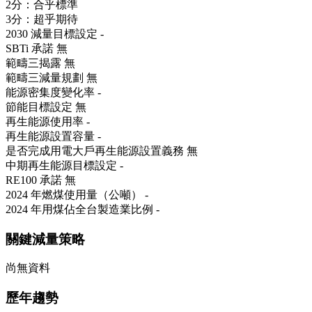
2分：合乎標準
3分：超乎期待
2030 減量目標設定
-
SBTi 承諾
無
範疇三揭露
無
範疇三減量規劃
無
能源密集度變化率
-
節能目標設定
無
再生能源使用率
-
再生能源設置容量
-
是否完成用電大戶再生能源設置義務
無
中期再生能源目標設定
-
RE100 承諾
無
2024 年燃煤使用量（公噸）
-
2024 年用煤佔全台製造業比例
-
關鍵減量策略
尚無資料
歷年趨勢