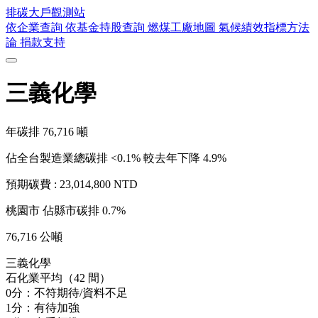
排碳大戶
觀測站
依企業查詢
依基金持股查詢
燃煤工廠地圖
氣候績效指標方法
論
捐款支持
三義化學
年碳排
76,716
噸
佔全台製造業總碳排 <0.1%
較去年下降 4.9%
預期碳費 :
23,014,800 NTD
桃園市
佔縣市碳排 0.7%
76,716 公噸
三義化學
石化業平均（42 間）
0分：不符期待/資料不足
1分：有待加強