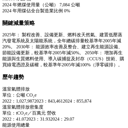
2024 年燃煤使用量（公噸）
7,084 公噸
2024 年用煤佔全台製造業比例
0%
關鍵減量策略
2025年： 製程改善、設備更新、燃料改天然氣、建置低壓蒸
汽發電系統及太陽能系統，全年總碳排量較基準年2005年減
20%。 2030年： 能源效率改善及整合、建立再生能源設備、
節能設備更新，較基準年2005年減50%。 2050年： 增加再生
能源與生質燃料使用、導入碳捕捉及封存（CCUS）技術、購
買綠電憑證及碳權，較基準年2005年減100%（淨零碳排）。
歷年趨勢
溫室氣體排放
單位：公噸 CO₂e
2022：1,027,987
2023：843,461
2024：855,874
溫室氣體排放密集度
單位：tCO₂e／百萬元 營收
2022：41.07
2023：31.93
2024：29.07
能源使用總量