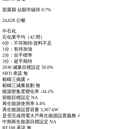
苗栗縣
佔縣市碳排 0.7%
24,628 公噸
中石化
石化業平均（42 間）
0分：不符期待/資料不足
1分：有待加強
2分：合乎標準
3分：超乎期待
2030 減量目標設定
50.0%
SBTi 承諾
無
範疇三揭露
✓
範疇三減量規劃
無
能源密集度變化率
-34.1%
節能目標設定
NA
再生能源使用率
0.4%
再生能源設置容量
3,367 kW
是否完成用電大戶再生能源設置義務
✓
中期再生能源目標設定
NA
RE100 承諾
無