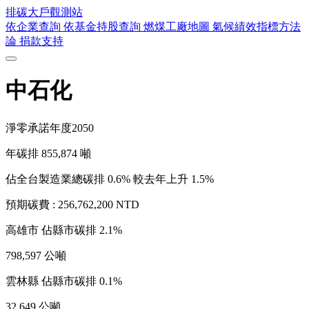
排碳大戶
觀測站
依企業查詢
依基金持股查詢
燃煤工廠地圖
氣候績效指標方法
論
捐款支持
中石化
淨零承諾年度
2050
年碳排
855,874
噸
佔全台製造業總碳排 0.6%
較去年上升 1.5%
預期碳費 :
256,762,200 NTD
高雄市
佔縣市碳排 2.1%
798,597 公噸
雲林縣
佔縣市碳排 0.1%
32,649 公噸