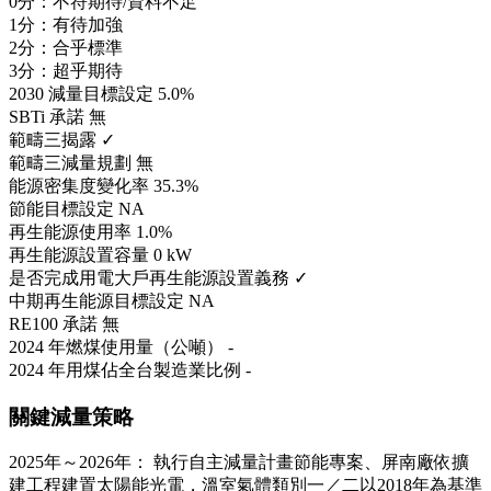
0分：不符期待/資料不足
1分：有待加強
2分：合乎標準
3分：超乎期待
2030 減量目標設定
5.0%
SBTi 承諾
無
範疇三揭露
✓
範疇三減量規劃
無
能源密集度變化率
35.3%
節能目標設定
NA
再生能源使用率
1.0%
再生能源設置容量
0 kW
是否完成用電大戶再生能源設置義務
✓
中期再生能源目標設定
NA
RE100 承諾
無
2024 年燃煤使用量（公噸）
-
2024 年用煤佔全台製造業比例
-
關鍵減量策略
2025年～2026年： 執行自主減量計畫節能專案、屏南廠依擴
建工程建置太陽能光電，溫室氣體類別一／二以2018年為基準