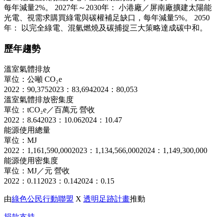
每年減量2%。 2027年～2030年： 小港廠／屏南廠擴建太陽能
光電、視需求購買綠電與碳權補足缺口，每年減量5%。 2050
年： 以完全綠電、混氫燃燒及碳捕捉三大策略達成碳中和。
歷年趨勢
溫室氣體排放
單位：公噸 CO₂e
2022：90,375
2023：83,694
2024：80,053
溫室氣體排放密集度
單位：tCO₂e／百萬元 營收
2022：8.64
2023：10.06
2024：10.47
能源使用總量
單位：MJ
2022：1,161,590,000
2023：1,134,566,000
2024：1,149,300,000
能源使用密集度
單位：MJ／元 營收
2022：0.11
2023：0.14
2024：0.15
由
綠色公民行動聯盟
X
透明足跡計畫
推動
捐款支持