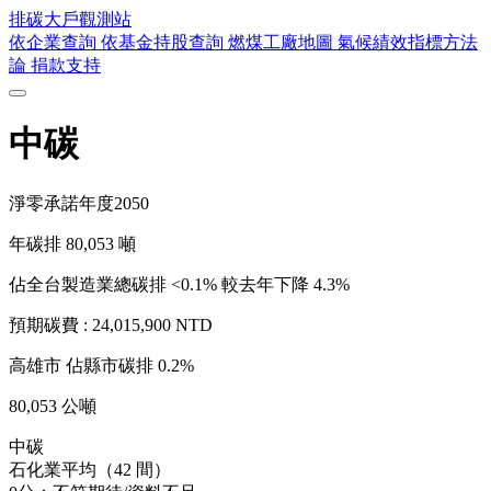
排碳大戶
觀測站
依企業查詢
依基金持股查詢
燃煤工廠地圖
氣候績效指標方法
論
捐款支持
中碳
淨零承諾年度
2050
年碳排
80,053
噸
佔全台製造業總碳排 <0.1%
較去年下降 4.3%
預期碳費 :
24,015,900 NTD
高雄市
佔縣市碳排 0.2%
80,053 公噸
中碳
石化業平均（42 間）