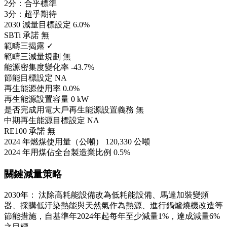
2分：合乎標準
3分：超乎期待
2030 減量目標設定
6.0%
SBTi 承諾
無
範疇三揭露
✓
範疇三減量規劃
無
能源密集度變化率
-43.7%
節能目標設定
NA
再生能源使用率
0.0%
再生能源設置容量
0 kW
是否完成用電大戶再生能源設置義務
無
中期再生能源目標設定
NA
RE100 承諾
無
2024 年燃煤使用量（公噸）
120,330 公噸
2024 年用煤佔全台製造業比例
0.5%
關鍵減量策略
2030年： 汰除高耗能設備改為低耗能設備、馬達加裝變頻
器、採購低汙染熱能與天然氣作為熱源、進行鍋爐燒機改造等
節能措施，自基準年2024年起每年至少減量1%，達成減量6%
之目標。