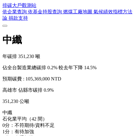
排碳大戶
觀測站
依企業查詢
依基金持股查詢
燃煤工廠地圖
氣候績效指標方法
論
捐款支持
中纖
年碳排
351,230
噸
佔全台製造業總碳排 0.2%
較去年下降 14.5%
預期碳費 :
105,369,000 NTD
高雄市
佔縣市碳排 0.9%
351,230 公噸
中纖
石化業平均（42 間）
0分：不符期待/資料不足
1分：有待加強