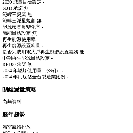
2030 減量目標設定
-
SBTi 承諾
無
範疇三揭露
無
範疇三減量規劃
無
能源密集度變化率
-
節能目標設定
無
再生能源使用率
-
再生能源設置容量
-
是否完成用電大戶再生能源設置義務
無
中期再生能源目標設定
-
RE100 承諾
無
2024 年燃煤使用量（公噸）
-
2024 年用煤佔全台製造業比例
-
關鍵減量策略
尚無資料
歷年趨勢
溫室氣體排放