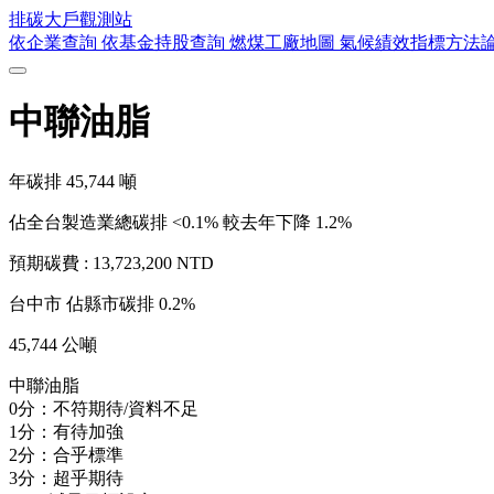
排碳大戶
觀測站
依企業查詢
依基金持股查詢
燃煤工廠地圖
氣候績效指標方法
中聯油脂
年碳排
45,744
噸
佔全台製造業總碳排 <0.1%
較去年下降 1.2%
預期碳費 :
13,723,200 NTD
台中市
佔縣市碳排 0.2%
45,744 公噸
中聯油脂
0分：不符期待/資料不足
1分：有待加強
2分：合乎標準
3分：超乎期待