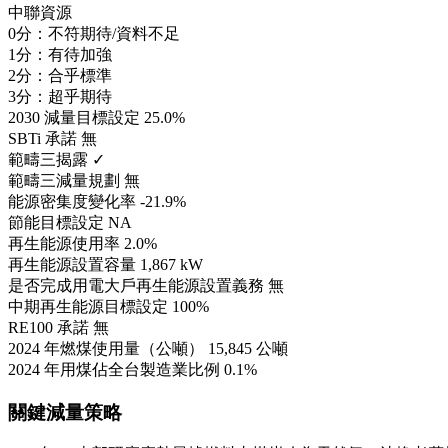
中聯資源
0分：不符期待/資料不足
1分：有待加強
2分：合乎標準
3分：超乎期待
2030 減量目標設定
25.0%
SBTi 承諾
無
範疇三揭露
✓
範疇三減量規劃
無
能源密集度變化率
-21.9%
節能目標設定
NA
再生能源使用率
2.0%
再生能源設置容量
1,867 kW
是否完成用電大戶再生能源設置義務
無
中期再生能源目標設定
100%
RE100 承諾
無
2024 年燃煤使用量（公噸）
15,845 公噸
2024 年用煤佔全台製造業比例
0.1%
關鍵減量策略