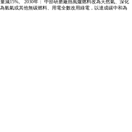
減15%。 2030年： 中部研磨廠熱風爐燃料改為天然氣、深化
料全數改為氫氣或其他無碳燃料、用電全數改用綠電，以達成碳中和為