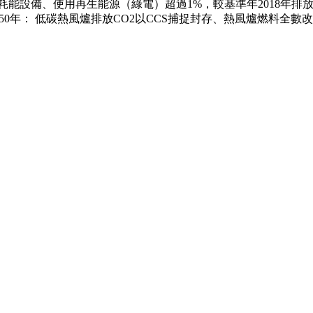
耗能設備、使用再生能源（綠電）超過1%，較基準年2018年排放量
 2050年： 低碳熱風爐排放CO2以CCS捕捉封存、熱風爐燃