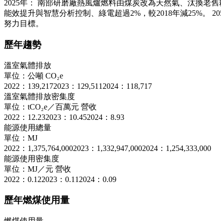
2025年： 南部研磨廠熱風爐燃料由煤炭改為天然氣、汰換老舊
能效提升與智慧分析控制、綠電超過2%，較2018年減25%。
努力目標。
歷年趨勢
溫室氣體排放
單位：公噸 CO₂e
2022：139,217
2023：129,511
2024：118,717
溫室氣體排放密集度
單位：tCO₂e／百萬元 營收
2022：12.23
2023：10.45
2024：8.93
能源使用總量
單位：MJ
2022：1,375,764,000
2023：1,332,947,000
2024：1,254,333,000
能源使用密集度
單位：MJ／元 營收
2022：0.12
2023：0.11
2024：0.09
歷年燃煤使用量
燃煤使用量