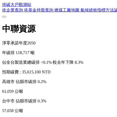
排碳大戶
觀測站
依企業查詢
依基金持股查詢
燃煤工廠地圖
氣候績效指標方法
中聯資源
淨零承諾年度
2050
年碳排
118,717
噸
佔全台製造業總碳排 <0.1%
較去年下降 8.3%
預期碳費 :
35,615,100 NTD
高雄市
佔縣市碳排 0.2%
61,059 公噸
台中市
佔縣市碳排 0.3%
57,658 公噸