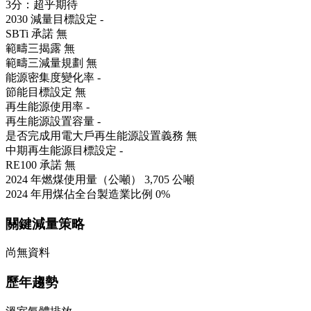
3分：超乎期待
2030 減量目標設定
-
SBTi 承諾
無
範疇三揭露
無
範疇三減量規劃
無
能源密集度變化率
-
節能目標設定
無
再生能源使用率
-
再生能源設置容量
-
是否完成用電大戶再生能源設置義務
無
中期再生能源目標設定
-
RE100 承諾
無
2024 年燃煤使用量（公噸）
3,705 公噸
2024 年用煤佔全台製造業比例
0%
關鍵減量策略
尚無資料
歷年趨勢