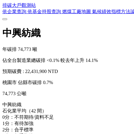
排碳大戶
觀測站
依企業查詢
依基金持股查詢
燃煤工廠地圖
氣候績效指標方法
中興紡織
年碳排
74,773
噸
佔全台製造業總碳排 <0.1%
較去年上升 14.1%
預期碳費 :
22,431,900 NTD
桃園市
佔縣市碳排 0.7%
74,773 公噸
中興紡織
石化業平均（42 間）
0分：不符期待/資料不足
1分：有待加強
2分：合乎標準