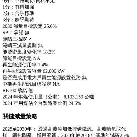
0分：不符期待/資料不足
1分：有待加強
2分：合乎標準
3分：超乎期待
2030 減量目標設定
25.0%
SBTi 承諾
無
範疇三揭露
✓
範疇三減量規劃
無
能源密集度變化率
18.2%
節能目標設定
NA
再生能源使用率
1.4%
再生能源設置容量
62,000 kW
是否完成用電大戶再生能源設置義務
無
中期再生能源目標設定
NA
RE100 承諾
無
2024 年燃煤使用量（公噸）
6,193,159 公噸
2024 年用煤佔全台製造業比例
24.5%
關鍵減量策略
2025至2030年： 透過高爐添加低排碳鐵源、高爐噴氫取代
煤、鋼化聯產、增用廢鋼，2030年較2018年基準年減碳25%