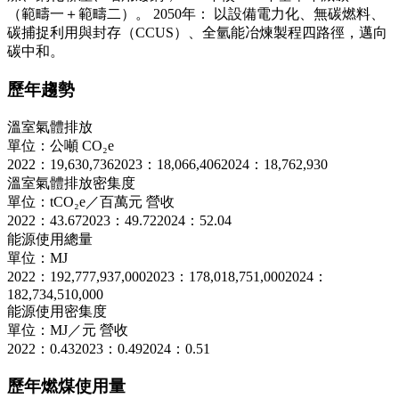
（範疇一＋範疇二）。 2050年： 以設備電力化、無碳燃料、
碳捕捉利用與封存（CCUS）、全氫能冶煉製程四路徑，邁向
碳中和。
歷年趨勢
溫室氣體排放
單位：公噸 CO₂e
2022：19,630,736
2023：18,066,406
2024：18,762,930
溫室氣體排放密集度
單位：tCO₂e／百萬元 營收
2022：43.67
2023：49.72
2024：52.04
能源使用總量
單位：MJ
2022：192,777,937,000
2023：178,018,751,000
2024：
182,734,510,000
能源使用密集度
單位：MJ／元 營收
2022：0.43
2023：0.49
2024：0.51
歷年燃煤使用量