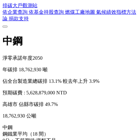
排碳大戶
觀測站
依企業查詢
依基金持股查詢
燃煤工廠地圖
氣候績效指標方法
論
捐款支持
中鋼
淨零承諾年度
2050
年碳排
18,762,930
噸
佔全台製造業總碳排 13.1%
較去年上升 3.9%
預期碳費 :
5,628,879,000 NTD
高雄市
佔縣市碳排 49.7%
18,762,930 公噸
中鋼
鋼鐵業平均（18 間）