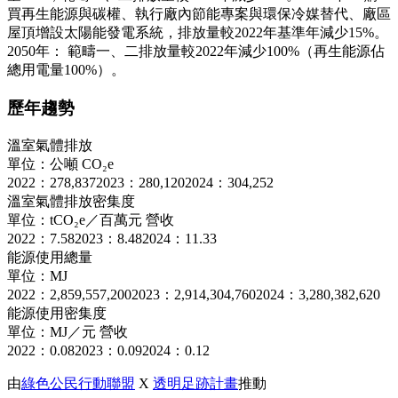
買再生能源與碳權、執行廠內節能專案與環保冷媒替代、廠區
屋頂增設太陽能發電系統，排放量較2022年基準年減少15%。
2050年： 範疇一、二排放量較2022年減少100%（再生能源佔
總用電量100%）。
歷年趨勢
溫室氣體排放
單位：公噸 CO₂e
2022：278,837
2023：280,120
2024：304,252
溫室氣體排放密集度
單位：tCO₂e／百萬元 營收
2022：7.58
2023：8.48
2024：11.33
能源使用總量
單位：MJ
2022：2,859,557,200
2023：2,914,304,760
2024：3,280,382,620
能源使用密集度
單位：MJ／元 營收
2022：0.08
2023：0.09
2024：0.12
由
綠色公民行動聯盟
X
透明足跡計畫
推動