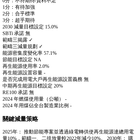
0分：不符期待/資料不足
1分：有待加強
2分：合乎標準
3分：超乎期待
2030 減量目標設定
15.0%
SBTi 承諾
無
範疇三揭露
✓
範疇三減量規劃
✓
能源密集度變化率
57.1%
節能目標設定
NA
再生能源使用率
2.0%
再生能源設置容量
-
是否完成用電大戶再生能源設置義務
無
中期再生能源目標設定
20%
RE100 承諾
無
2024 年燃煤使用量（公噸）
-
2024 年用煤佔全台製造業比例
-
關鍵減量策略
2025年： 推動節能專案並透過綠電轉供使再生能源達總用電
量10%，範疇一、二排放量較2022年減少10%。 2030年： 購