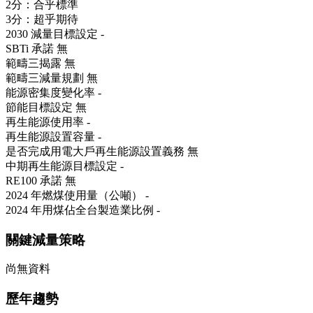
2分：合乎標準
3分：超乎期待
2030 減量目標設定
-
SBTi 承諾
無
範疇三揭露
無
範疇三減量規劃
無
能源密集度變化率
-
節能目標設定
無
再生能源使用率
-
再生能源設置容量
-
是否完成用電大戶再生能源設置義務
無
中期再生能源目標設定
-
RE100 承諾
無
2024 年燃煤使用量（公噸）
-
2024 年用煤佔全台製造業比例
-
關鍵減量策略
尚無資料
歷年趨勢