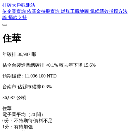
排碳大戶
觀測站
依企業查詢
依基金持股查詢
燃煤工廠地圖
氣候績效指標方法
論
捐款支持
住華
年碳排
36,987
噸
佔全台製造業總碳排 <0.1%
較去年下降 15.6%
預期碳費 :
11,096,100 NTD
台南市
佔縣市碳排 0.3%
36,987 公噸
住華
電子業平均（20 間）
0分：不符期待/資料不足
1分：有待加強