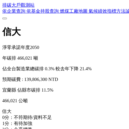
排碳大戶
觀測站
依企業查詢
依基金持股查詢
燃煤工廠地圖
氣候績效指標方法
信大
淨零承諾年度
2050
年碳排
466,021
噸
佔全台製造業總碳排 0.3%
較去年下降 21.4%
預期碳費 :
139,806,300 NTD
宜蘭縣
佔縣市碳排 11.5%
466,021 公噸
信大
0分：不符期待/資料不足
1分：有待加強