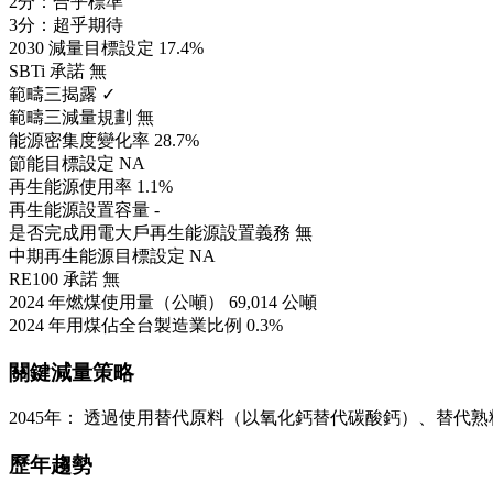
2分：合乎標準
3分：超乎期待
2030 減量目標設定
17.4%
SBTi 承諾
無
範疇三揭露
✓
範疇三減量規劃
無
能源密集度變化率
28.7%
節能目標設定
NA
再生能源使用率
1.1%
再生能源設置容量
-
是否完成用電大戶再生能源設置義務
無
中期再生能源目標設定
NA
RE100 承諾
無
2024 年燃煤使用量（公噸）
69,014 公噸
2024 年用煤佔全台製造業比例
0.3%
關鍵減量策略
2045年： 透過使用替代原料（以氧化鈣替代碳酸鈣）、替代
歷年趨勢