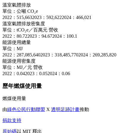
溫室氣體排放
單位：公噸 CO₂e
2022：515,663
2023：592,622
2024：466,021
溫室氣體排放密集度
單位：tCO₂e／百萬元 營收
2022：80.72
2023：94.67
2024：100.1
能源使用總量
單位：MJ
2022：287,085,640
2023：318,485,770
2024：269,285,820
能源使用密集度
單位：MJ／元 營收
2022：0.04
2023：0.05
2024：0.06
歷年燃煤使用量
燃煤使用量
由
綠色公民行動聯盟
X
透明足跡計畫
推動
捐款支持
原始碼
以 MIT 釋出