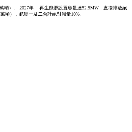
萬噸）。 2027年： 再生能源設置容量達52.5MW，直接排放絕
1.5萬噸），範疇一及二合計絕對減量10%。