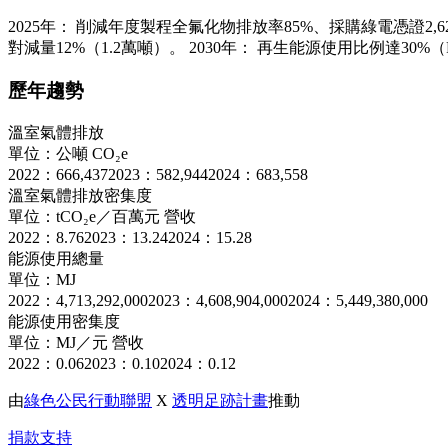
2025年： 削減年度製程全氟化物排放率85%、採購綠電憑證2,6
對減量12%（1.2萬噸）。 2030年： 再生能源使用比例達3
歷年趨勢
溫室氣體排放
單位：公噸 CO₂e
2022：666,437
2023：582,944
2024：683,558
溫室氣體排放密集度
單位：tCO₂e／百萬元 營收
2022：8.76
2023：13.24
2024：15.28
能源使用總量
單位：MJ
2022：4,713,292,000
2023：4,608,904,000
2024：5,449,380,000
能源使用密集度
單位：MJ／元 營收
2022：0.06
2023：0.10
2024：0.12
由
綠色公民行動聯盟
X
透明足跡計畫
推動
捐款支持