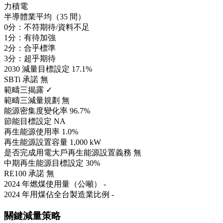
力積電
半導體業平均（35 間）
0分：不符期待/資料不足
1分：有待加強
2分：合乎標準
3分：超乎期待
2030 減量目標設定
17.1%
SBTi 承諾
無
範疇三揭露
✓
範疇三減量規劃
無
能源密集度變化率
96.7%
節能目標設定
NA
再生能源使用率
1.0%
再生能源設置容量
1,000 kW
是否完成用電大戶再生能源設置義務
無
中期再生能源目標設定
30%
RE100 承諾
無
2024 年燃煤使用量（公噸）
-
2024 年用煤佔全台製造業比例
-
關鍵減量策略