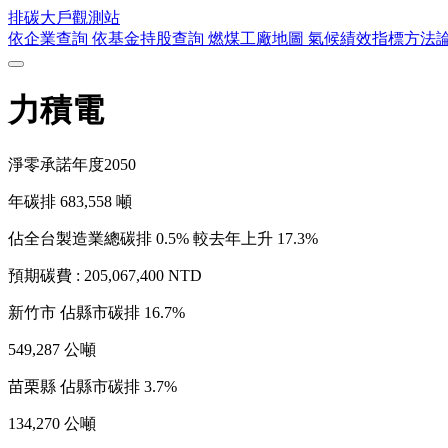
排碳大戶
觀測站
依企業查詢
依基金持股查詢
燃煤工廠地圖
氣候績效指標方法
力積電
淨零承諾年度
2050
年碳排
683,558
噸
佔全台製造業總碳排 0.5%
較去年上升 17.3%
預期碳費 :
205,067,400 NTD
新竹市
佔縣市碳排 16.7%
549,287 公噸
苗栗縣
佔縣市碳排 3.7%
134,270 公噸