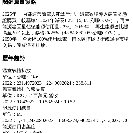
關鍵減量策略
2025年： 內部運營節電與能效管理、綠電案場導入建置及憑
證購買，較基準年2021年減碳1-2%（5,373公噸CO2e），再生
能源建置量佔總能源使用量2.2%。 2030年： 再生能源占比提
高至20%以上，減碳20-25%（48,843~61,053公噸CO2e）。
2050年： 全廠區100%使用綠電，輔以碳捕捉技術或碳權市場
交易，達成淨零排放。
歷年趨勢
溫室氣體排放
單位：公噸 CO₂e
2022：231,497
2023：224,960
2024：238,811
溫室氣體排放密集度
單位：tCO₂e／百萬元 營收
2022：9.84
2023：10.53
2024：10.52
能源使用總量
單位：MJ
2022：1,741,243,080
2023：1,693,373,040
2024：1,812,028,170
能源使用密集度
單位：MJ／元 營收