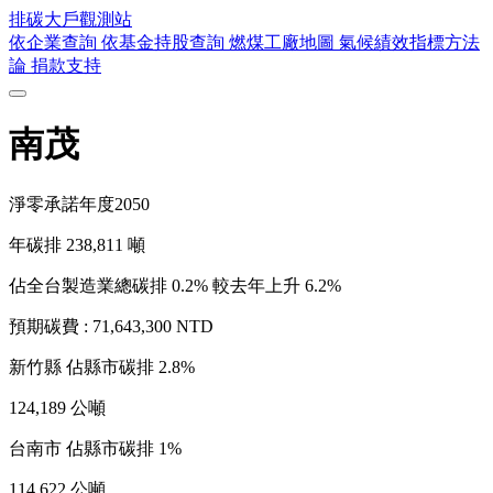
排碳大戶
觀測站
依企業查詢
依基金持股查詢
燃煤工廠地圖
氣候績效指標方法
論
捐款支持
南茂
淨零承諾年度
2050
年碳排
238,811
噸
佔全台製造業總碳排 0.2%
較去年上升 6.2%
預期碳費 :
71,643,300 NTD
新竹縣
佔縣市碳排 2.8%
124,189 公噸
台南市
佔縣市碳排 1%
114,622 公噸