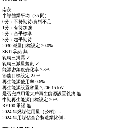
南茂
半導體業平均（35 間）
0分：不符期待/資料不足
1分：有待加強
2分：合乎標準
3分：超乎期待
2030 減量目標設定
20.0%
SBTi 承諾
無
範疇三揭露
✓
範疇三減量規劃
✓
能源密集度變化率
7.8%
節能目標設定
2.0%
再生能源使用率
0.6%
再生能源設置容量
7,206.15 kW
是否完成用電大戶再生能源設置義務
無
中期再生能源目標設定
20%
RE100 承諾
無
2024 年燃煤使用量（公噸）
-
2024 年用煤佔全台製造業比例
-