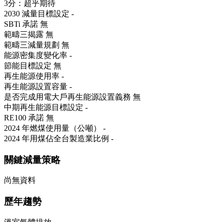
3分：超乎期待
2030 減量目標設定
-
SBTi 承諾
無
範疇三揭露
無
範疇三減量規劃
無
能源密集度變化率
-
節能目標設定
無
再生能源使用率
-
再生能源設置容量
-
是否完成用電大戶再生能源設置義務
無
中期再生能源目標設定
-
RE100 承諾
無
2024 年燃煤使用量（公噸）
-
2024 年用煤佔全台製造業比例
-
關鍵減量策略
尚無資料
歷年趨勢