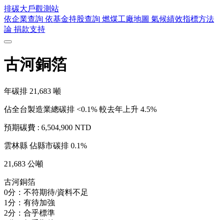
排碳大戶
觀測站
依企業查詢
依基金持股查詢
燃煤工廠地圖
氣候績效指標方法
論
捐款支持
古河銅箔
年碳排
21,683
噸
佔全台製造業總碳排 <0.1%
較去年上升 4.5%
預期碳費 :
6,504,900 NTD
雲林縣
佔縣市碳排 0.1%
21,683 公噸
古河銅箔
0分：不符期待/資料不足
1分：有待加強
2分：合乎標準