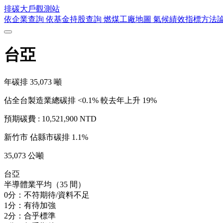
排碳大戶
觀測站
依企業查詢
依基金持股查詢
燃煤工廠地圖
氣候績效指標方法
台亞
年碳排
35,073
噸
佔全台製造業總碳排 <0.1%
較去年上升 19%
預期碳費 :
10,521,900 NTD
新竹市
佔縣市碳排 1.1%
35,073 公噸
台亞
半導體業平均（35 間）
0分：不符期待/資料不足
1分：有待加強
2分：合乎標準