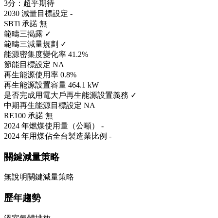
3分：超乎期待
2030 減量目標設定
-
SBTi 承諾
無
範疇三揭露
✓
範疇三減量規劃
✓
能源密集度變化率
41.2%
節能目標設定
NA
再生能源使用率
0.8%
再生能源設置容量
464.1 kW
是否完成用電大戶再生能源設置義務
✓
中期再生能源目標設定
NA
RE100 承諾
無
2024 年燃煤使用量（公噸）
-
2024 年用煤佔全台製造業比例
-
關鍵減量策略
無說明關鍵減量策略
歷年趨勢