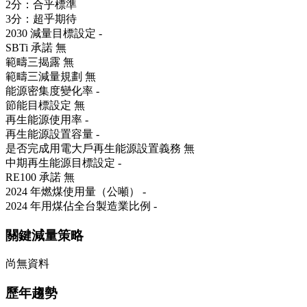
2分：合乎標準
3分：超乎期待
2030 減量目標設定
-
SBTi 承諾
無
範疇三揭露
無
範疇三減量規劃
無
能源密集度變化率
-
節能目標設定
無
再生能源使用率
-
再生能源設置容量
-
是否完成用電大戶再生能源設置義務
無
中期再生能源目標設定
-
RE100 承諾
無
2024 年燃煤使用量（公噸）
-
2024 年用煤佔全台製造業比例
-
關鍵減量策略
尚無資料
歷年趨勢