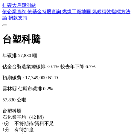
排碳大戶
觀測站
依企業查詢
依基金持股查詢
燃煤工廠地圖
氣候績效指標方法
論
捐款支持
台塑科騰
年碳排
57,830
噸
佔全台製造業總碳排 <0.1%
較去年下降 6.7%
預期碳費 :
17,349,000 NTD
雲林縣
佔縣市碳排 0.2%
57,830 公噸
台塑科騰
石化業平均（42 間）
0分：不符期待/資料不足
1分：有待加強