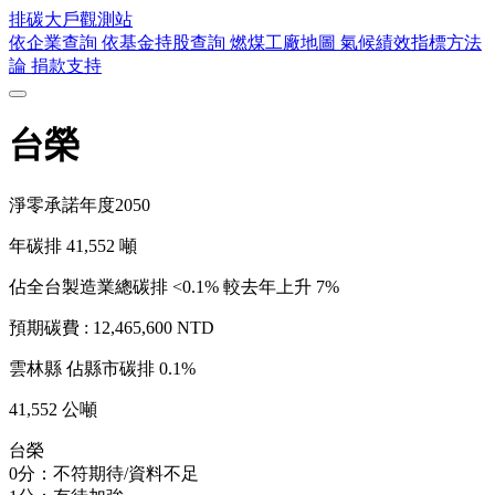
排碳大戶
觀測站
依企業查詢
依基金持股查詢
燃煤工廠地圖
氣候績效指標方法
論
捐款支持
台榮
淨零承諾年度
2050
年碳排
41,552
噸
佔全台製造業總碳排 <0.1%
較去年上升 7%
預期碳費 :
12,465,600 NTD
雲林縣
佔縣市碳排 0.1%
41,552 公噸
台榮
0分：不符期待/資料不足