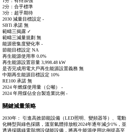
1分：有待加強
2分：合乎標準
3分：超乎期待
2030 減量目標設定
-
SBTi 承諾
無
範疇三揭露
✓
範疇三減量規劃
無
能源密集度變化率
-
節能目標設定
NA
再生能源使用率
0.0%
再生能源設置容量
3,998.48 kW
是否完成用電大戶再生能源設置義務
無
中期再生能源目標設定
10%
RE100 承諾
無
2024 年燃煤使用量（公噸）
-
2024 年用煤佔全台製造業比例
-
關鍵減量策略
2030年： 引進高效節能設備（LED照明、變頻器等）、電動
化轉型與綠色採購，溫室氣體排放較2024年逐年減少1%，並
透過採購綠電與增設儲能設備，將再生能源使用比例提高至