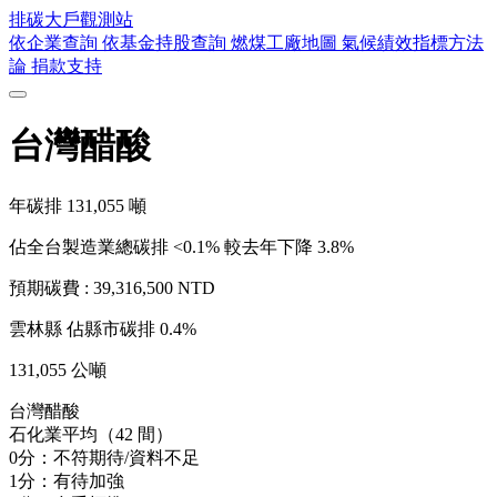
排碳大戶
觀測站
依企業查詢
依基金持股查詢
燃煤工廠地圖
氣候績效指標方法
論
捐款支持
台灣醋酸
年碳排
131,055
噸
佔全台製造業總碳排 <0.1%
較去年下降 3.8%
預期碳費 :
39,316,500 NTD
雲林縣
佔縣市碳排 0.4%
131,055 公噸
台灣醋酸
石化業平均（42 間）
0分：不符期待/資料不足
1分：有待加強