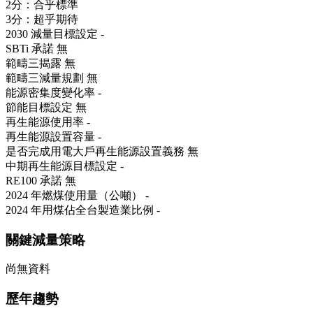
2分：合乎標準
3分：超乎期待
2030 減量目標設定
-
SBTi 承諾
無
範疇三揭露
無
範疇三減量規劃
無
能源密集度變化率
-
節能目標設定
無
再生能源使用率
-
再生能源設置容量
-
是否完成用電大戶再生能源設置義務
無
中期再生能源目標設定
-
RE100 承諾
無
2024 年燃煤使用量（公噸）
-
2024 年用煤佔全台製造業比例
-
關鍵減量策略
尚無資料
歷年趨勢