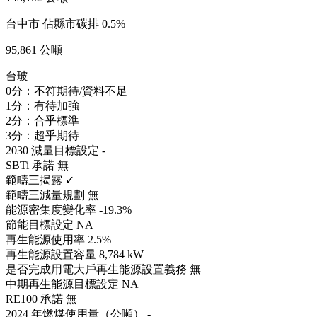
台中市
佔縣市碳排 0.5%
95,861 公噸
台玻
0分：不符期待/資料不足
1分：有待加強
2分：合乎標準
3分：超乎期待
2030 減量目標設定
-
SBTi 承諾
無
範疇三揭露
✓
範疇三減量規劃
無
能源密集度變化率
-19.3%
節能目標設定
NA
再生能源使用率
2.5%
再生能源設置容量
8,784 kW
是否完成用電大戶再生能源設置義務
無
中期再生能源目標設定
NA
RE100 承諾
無
2024 年燃煤使用量（公噸）
-