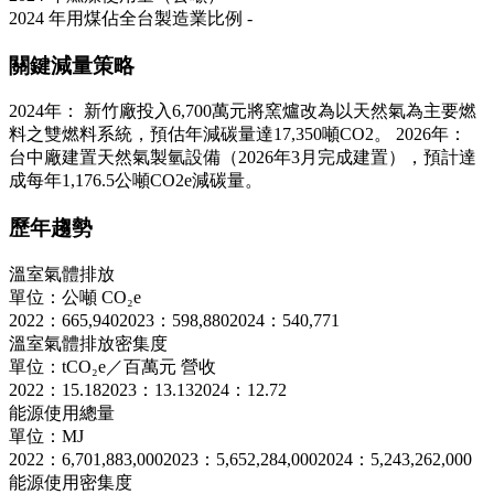
2024 年用煤佔全台製造業比例
-
關鍵減量策略
2024年： 新竹廠投入6,700萬元將窯爐改為以天然氣為主要燃
料之雙燃料系統，預估年減碳量達17,350噸CO2。 2026年：
台中廠建置天然氣製氫設備（2026年3月完成建置），預計達
成每年1,176.5公噸CO2e減碳量。
歷年趨勢
溫室氣體排放
單位：公噸 CO₂e
2022：665,940
2023：598,880
2024：540,771
溫室氣體排放密集度
單位：tCO₂e／百萬元 營收
2022：15.18
2023：13.13
2024：12.72
能源使用總量
單位：MJ
2022：6,701,883,000
2023：5,652,284,000
2024：5,243,262,000
能源使用密集度