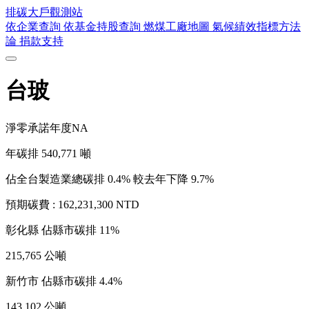
排碳大戶
觀測站
依企業查詢
依基金持股查詢
燃煤工廠地圖
氣候績效指標方法
論
捐款支持
台玻
淨零承諾年度
NA
年碳排
540,771
噸
佔全台製造業總碳排 0.4%
較去年下降 9.7%
預期碳費 :
162,231,300 NTD
彰化縣
佔縣市碳排 11%
215,765 公噸
新竹市
佔縣市碳排 4.4%
143,102 公噸