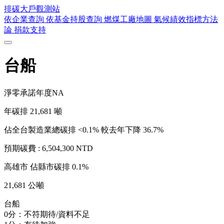
排碳大戶
觀測站
依企業查詢
依基金持股查詢
燃煤工廠地圖
氣候績效指標方法
論
捐款支持
台船
淨零承諾年度
NA
年碳排
21,681
噸
佔全台製造業總碳排 <0.1%
較去年下降 36.7%
預期碳費 :
6,504,300 NTD
高雄市
佔縣市碳排 0.1%
21,681 公噸
台船
0分：不符期待/資料不足