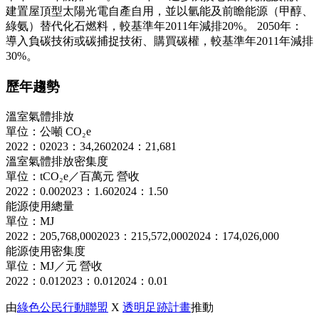
建置屋頂型太陽光電自產自用，並以氫能及前瞻能源（甲醇、
綠氨）替代化石燃料，較基準年2011年減排20%。 2050年：
導入負碳技術或碳捕捉技術、購買碳權，較基準年2011年減排
30%。
歷年趨勢
溫室氣體排放
單位：公噸 CO₂e
2022：0
2023：34,260
2024：21,681
溫室氣體排放密集度
單位：tCO₂e／百萬元 營收
2022：0.00
2023：1.60
2024：1.50
能源使用總量
單位：MJ
2022：205,768,000
2023：215,572,000
2024：174,026,000
能源使用密集度
單位：MJ／元 營收
2022：0.01
2023：0.01
2024：0.01
由
綠色公民行動聯盟
X
透明足跡計畫
推動