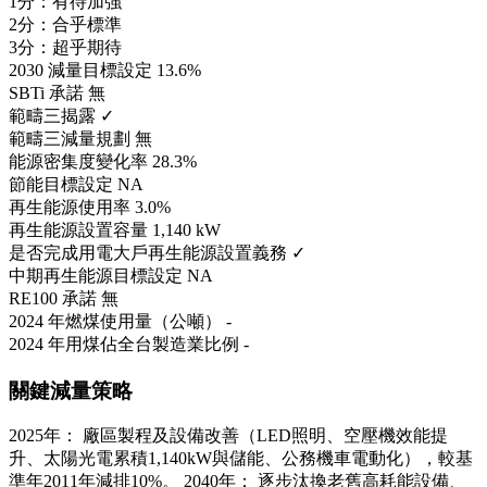
1分：有待加強
2分：合乎標準
3分：超乎期待
2030 減量目標設定
13.6%
SBTi 承諾
無
範疇三揭露
✓
範疇三減量規劃
無
能源密集度變化率
28.3%
節能目標設定
NA
再生能源使用率
3.0%
再生能源設置容量
1,140 kW
是否完成用電大戶再生能源設置義務
✓
中期再生能源目標設定
NA
RE100 承諾
無
2024 年燃煤使用量（公噸）
-
2024 年用煤佔全台製造業比例
-
關鍵減量策略
2025年： 廠區製程及設備改善（LED照明、空壓機效能提
升、太陽光電累積1,140kW與儲能、公務機車電動化），較基
準年2011年減排10%。 2040年： 逐步汰換老舊高耗能設備、