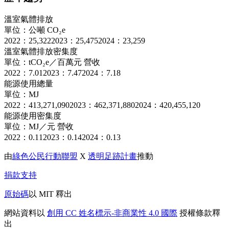
溫室氣體排放
單位：公噸 CO₂e
2022：25,322
2023：25,475
2024：23,259
溫室氣體排放密集度
單位：tCO₂e／百萬元 營收
2022：7.01
2023：7.47
2024：7.18
能源使用總量
單位：MJ
2022：413,271,090
2023：462,371,880
2024：420,455,120
能源使用密集度
單位：MJ／元 營收
2022：0.11
2023：0.14
2024：0.13
由
綠色公民行動聯盟
X
透明足跡計畫
推動
捐款支持
原始碼
以 MIT 釋出
網站資料以
創用 CC 姓名標示-非商業性 4.0 國際
授權條款釋
出