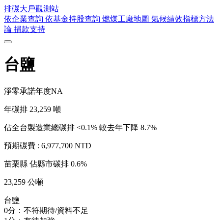
排碳大戶
觀測站
依企業查詢
依基金持股查詢
燃煤工廠地圖
氣候績效指標方法
論
捐款支持
台鹽
淨零承諾年度
NA
年碳排
23,259
噸
佔全台製造業總碳排 <0.1%
較去年下降 8.7%
預期碳費 :
6,977,700 NTD
苗栗縣
佔縣市碳排 0.6%
23,259 公噸
台鹽
0分：不符期待/資料不足