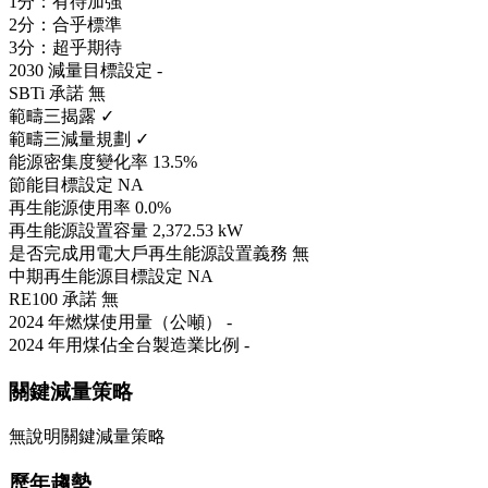
1分：有待加強
2分：合乎標準
3分：超乎期待
2030 減量目標設定
-
SBTi 承諾
無
範疇三揭露
✓
範疇三減量規劃
✓
能源密集度變化率
13.5%
節能目標設定
NA
再生能源使用率
0.0%
再生能源設置容量
2,372.53 kW
是否完成用電大戶再生能源設置義務
無
中期再生能源目標設定
NA
RE100 承諾
無
2024 年燃煤使用量（公噸）
-
2024 年用煤佔全台製造業比例
-
關鍵減量策略
無說明關鍵減量策略
歷年趨勢