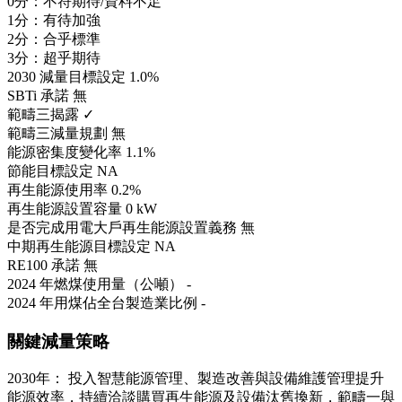
0分：不符期待/資料不足
1分：有待加強
2分：合乎標準
3分：超乎期待
2030 減量目標設定
1.0%
SBTi 承諾
無
範疇三揭露
✓
範疇三減量規劃
無
能源密集度變化率
1.1%
節能目標設定
NA
再生能源使用率
0.2%
再生能源設置容量
0 kW
是否完成用電大戶再生能源設置義務
無
中期再生能源目標設定
NA
RE100 承諾
無
2024 年燃煤使用量（公噸）
-
2024 年用煤佔全台製造業比例
-
關鍵減量策略
2030年： 投入智慧能源管理、製造改善與設備維護管理提升
能源效率，持續洽談購買再生能源及設備汰舊換新，範疇一與