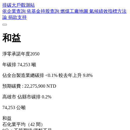
排碳大戶
觀測站
依企業查詢
依基金持股查詢
燃煤工廠地圖
氣候績效指標方法
論
捐款支持
和益
淨零承諾年度
2050
年碳排
74,253
噸
佔全台製造業總碳排 <0.1%
較去年上升 9.8%
預期碳費 :
22,275,900 NTD
高雄市
佔縣市碳排 0.2%
74,253 公噸
和益
石化業平均（42 間）