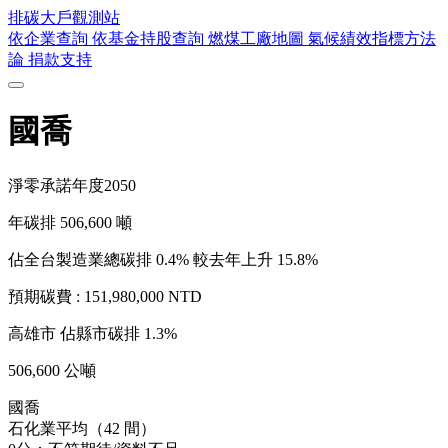
排碳大戶
觀測站
依企業查詢
依基金持股查詢
燃煤工廠地圖
氣候績效指標方法
論
捐款支持
國喬
淨零承諾年度
2050
年碳排
506,600
噸
佔全台製造業總碳排 0.4%
較去年上升 15.8%
預期碳費 :
151,980,000 NTD
高雄市
佔縣市碳排 1.3%
506,600 公噸
國喬
石化業平均（42 間）