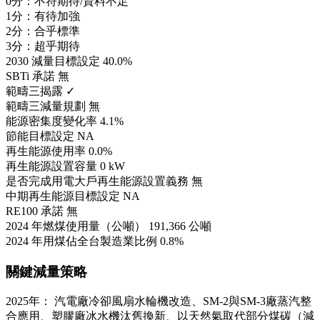
0分：不符期待/資料不足
1分：有待加強
2分：合乎標準
3分：超乎期待
2030 減量目標設定
40.0%
SBTi 承諾
無
範疇三揭露
✓
範疇三減量規劃
無
能源密集度變化率
4.1%
節能目標設定
NA
再生能源使用率
0.0%
再生能源設置容量
0 kW
是否完成用電大戶再生能源設置義務
無
中期再生能源目標設定
NA
RE100 承諾
無
2024 年燃煤使用量（公噸）
191,366 公噸
2024 年用煤佔全台製造業比例
0.8%
關鍵減量策略
2025年： 汽電廠冷卻風扇水輪機改造、SM-2與SM-3廠蒸汽整
合應用、塑膠廠冰水機汰舊換新、以天然氣取代部分煤碳（減