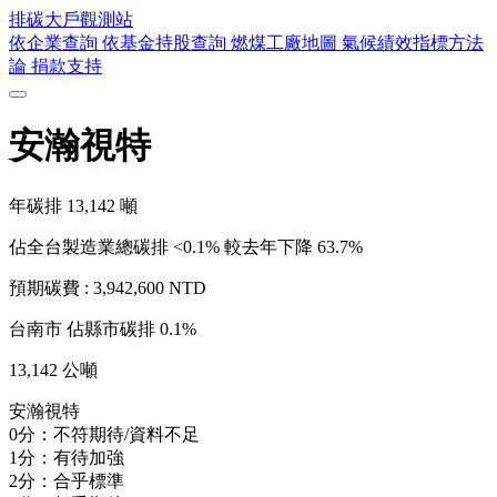
排碳大戶
觀測站
依企業查詢
依基金持股查詢
燃煤工廠地圖
氣候績效指標方法
論
捐款支持
安瀚視特
年碳排
13,142
噸
佔全台製造業總碳排 <0.1%
較去年下降 63.7%
預期碳費 :
3,942,600 NTD
台南市
佔縣市碳排 0.1%
13,142 公噸
安瀚視特
0分：不符期待/資料不足
1分：有待加強
2分：合乎標準