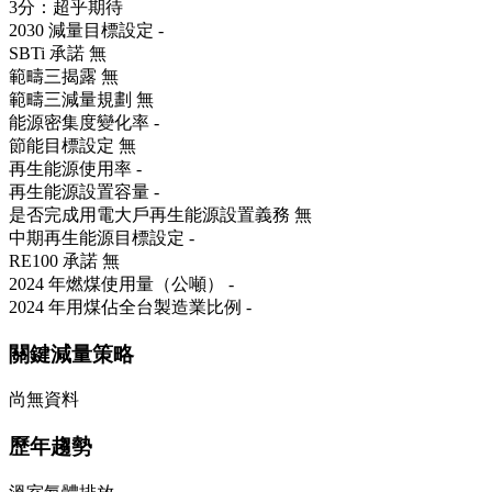
3分：超乎期待
2030 減量目標設定
-
SBTi 承諾
無
範疇三揭露
無
範疇三減量規劃
無
能源密集度變化率
-
節能目標設定
無
再生能源使用率
-
再生能源設置容量
-
是否完成用電大戶再生能源設置義務
無
中期再生能源目標設定
-
RE100 承諾
無
2024 年燃煤使用量（公噸）
-
2024 年用煤佔全台製造業比例
-
關鍵減量策略
尚無資料
歷年趨勢