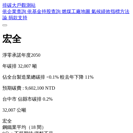
排碳大戶
觀測站
依企業查詢
依基金持股查詢
燃煤工廠地圖
氣候績效指標方法
論
捐款支持
宏全
淨零承諾年度
2050
年碳排
32,007
噸
佔全台製造業總碳排 <0.1%
較去年下降 11%
預期碳費 :
9,602,100 NTD
台中市
佔縣市碳排 0.2%
32,007 公噸
宏全
鋼鐵業平均（18 間）