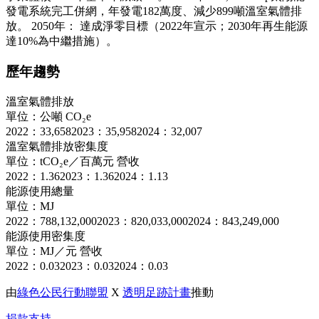
發電系統完工併網，年發電182萬度、減少899噸溫室氣體排
放。 2050年： 達成淨零目標（2022年宣示；2030年再生能源
達10%為中繼措施）。
歷年趨勢
溫室氣體排放
單位：公噸 CO₂e
2022：33,658
2023：35,958
2024：32,007
溫室氣體排放密集度
單位：tCO₂e／百萬元 營收
2022：1.36
2023：1.36
2024：1.13
能源使用總量
單位：MJ
2022：788,132,000
2023：820,033,000
2024：843,249,000
能源使用密集度
單位：MJ／元 營收
2022：0.03
2023：0.03
2024：0.03
由
綠色公民行動聯盟
X
透明足跡計畫
推動
捐款支持