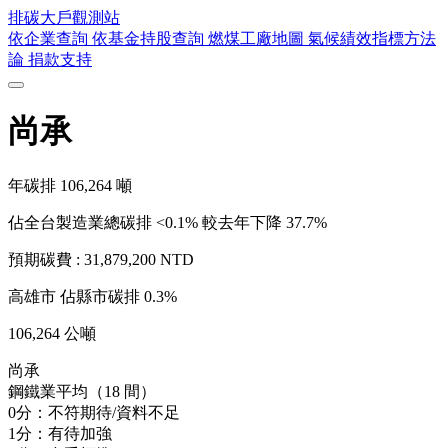
排碳大戶
觀測站
依企業查詢
依基金持股查詢
燃煤工廠地圖
氣候績效指標方法
論
捐款支持
尚承
年碳排
106,264
噸
佔全台製造業總碳排 <0.1%
較去年下降 37.7%
預期碳費 :
31,879,200 NTD
高雄市
佔縣市碳排 0.3%
106,264 公噸
尚承
鋼鐵業平均（18 間）
0分：不符期待/資料不足
1分：有待加強