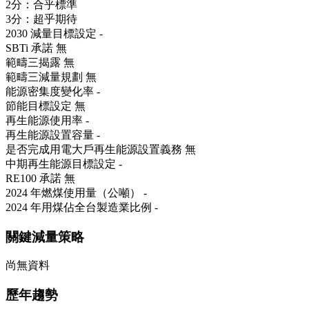
2分：合乎標準
3分：超乎期待
2030 減量目標設定
-
SBTi 承諾
無
範疇三揭露
無
範疇三減量規劃
無
能源密集度變化率
-
節能目標設定
無
再生能源使用率
-
再生能源設置容量
-
是否完成用電大戶再生能源設置義務
無
中期再生能源目標設定
-
RE100 承諾
無
2024 年燃煤使用量（公噸）
-
2024 年用煤佔全台製造業比例
-
關鍵減量策略
尚無資料
歷年趨勢