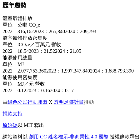
歷年趨勢
溫室氣體排放
單位：公噸 CO₂e
2022：316,162
2023：265,840
2024：209,793
溫室氣體排放密集度
單位：tCO₂e／百萬元 營收
2022：18.54
2023：21.52
2024：21.05
能源使用總量
單位：MJ
2022：2,077,753,360
2023：1,997,347,840
2024：1,688,793,390
能源使用密集度
單位：MJ／元 營收
2022：0.12
2023：0.16
2024：0.17
由
綠色公民行動聯盟
X
透明足跡計畫
推動
捐款支持
原始碼
以 MIT 釋出
網站資料以
創用 CC 姓名標示-非商業性 4.0 國際
授權條款釋出