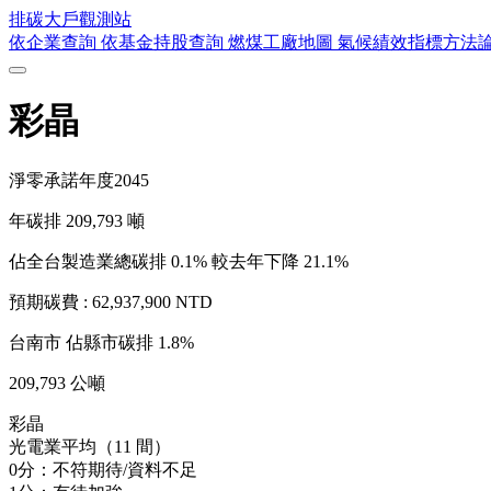
排碳大戶
觀測站
依企業查詢
依基金持股查詢
燃煤工廠地圖
氣候績效指標方法
彩晶
淨零承諾年度
2045
年碳排
209,793
噸
佔全台製造業總碳排 0.1%
較去年下降 21.1%
預期碳費 :
62,937,900 NTD
台南市
佔縣市碳排 1.8%
209,793 公噸
彩晶
光電業平均（11 間）
0分：不符期待/資料不足