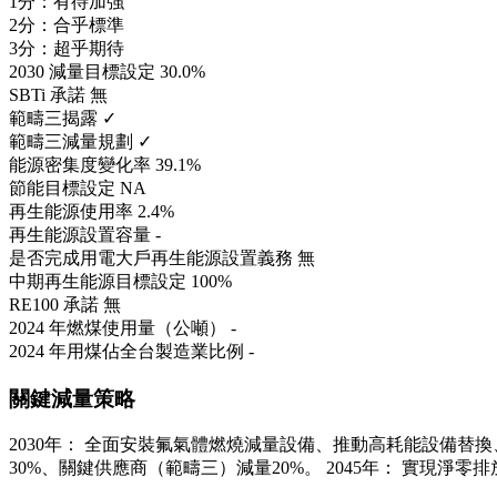
1分：有待加強
2分：合乎標準
3分：超乎期待
2030 減量目標設定
30.0%
SBTi 承諾
無
範疇三揭露
✓
範疇三減量規劃
✓
能源密集度變化率
39.1%
節能目標設定
NA
再生能源使用率
2.4%
再生能源設置容量
-
是否完成用電大戶再生能源設置義務
無
中期再生能源目標設定
100%
RE100 承諾
無
2024 年燃煤使用量（公噸）
-
2024 年用煤佔全台製造業比例
-
關鍵減量策略
2030年： 全面安裝氟氣體燃燒減量設備、推動高耗能設備替換
30%、關鍵供應商（範疇三）減量20%。 2045年： 實現淨零排