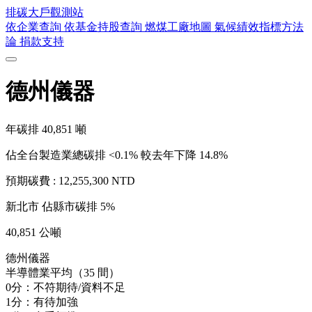
排碳大戶
觀測站
依企業查詢
依基金持股查詢
燃煤工廠地圖
氣候績效指標方法
論
捐款支持
德州儀器
年碳排
40,851
噸
佔全台製造業總碳排 <0.1%
較去年下降 14.8%
預期碳費 :
12,255,300 NTD
新北市
佔縣市碳排 5%
40,851 公噸
德州儀器
半導體業平均（35 間）
0分：不符期待/資料不足
1分：有待加強