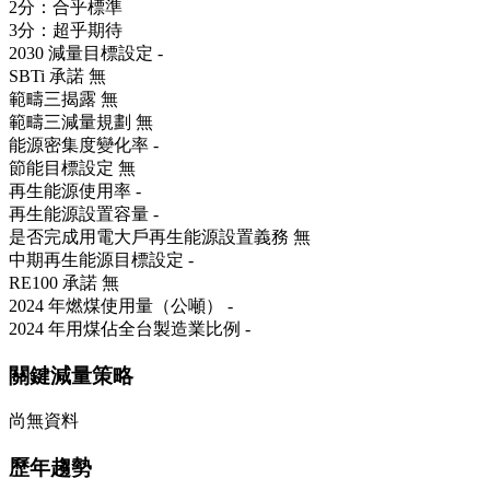
2分：合乎標準
3分：超乎期待
2030 減量目標設定
-
SBTi 承諾
無
範疇三揭露
無
範疇三減量規劃
無
能源密集度變化率
-
節能目標設定
無
再生能源使用率
-
再生能源設置容量
-
是否完成用電大戶再生能源設置義務
無
中期再生能源目標設定
-
RE100 承諾
無
2024 年燃煤使用量（公噸）
-
2024 年用煤佔全台製造業比例
-
關鍵減量策略
尚無資料
歷年趨勢