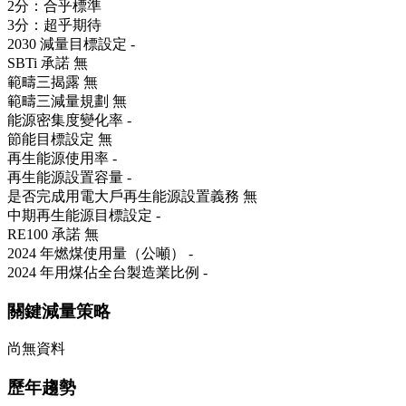
2分：合乎標準
3分：超乎期待
2030 減量目標設定
-
SBTi 承諾
無
範疇三揭露
無
範疇三減量規劃
無
能源密集度變化率
-
節能目標設定
無
再生能源使用率
-
再生能源設置容量
-
是否完成用電大戶再生能源設置義務
無
中期再生能源目標設定
-
RE100 承諾
無
2024 年燃煤使用量（公噸）
-
2024 年用煤佔全台製造業比例
-
關鍵減量策略
尚無資料
歷年趨勢