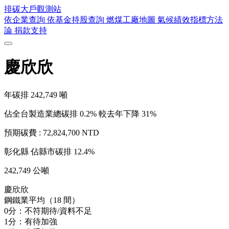
排碳大戶
觀測站
依企業查詢
依基金持股查詢
燃煤工廠地圖
氣候績效指標方法
論
捐款支持
慶欣欣
年碳排
242,749
噸
佔全台製造業總碳排 0.2%
較去年下降 31%
預期碳費 :
72,824,700 NTD
彰化縣
佔縣市碳排 12.4%
242,749 公噸
慶欣欣
鋼鐵業平均（18 間）
0分：不符期待/資料不足
1分：有待加強