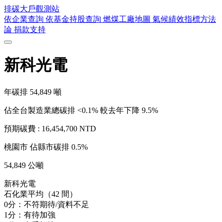
排碳大戶
觀測站
依企業查詢
依基金持股查詢
燃煤工廠地圖
氣候績效指標方法
論
捐款支持
新科光電
年碳排
54,849
噸
佔全台製造業總碳排 <0.1%
較去年下降 9.5%
預期碳費 :
16,454,700 NTD
桃園市
佔縣市碳排 0.5%
54,849 公噸
新科光電
石化業平均（42 間）
0分：不符期待/資料不足
1分：有待加強