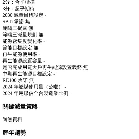
2分：合乎標準
3分：超乎期待
2030 減量目標設定
-
SBTi 承諾
無
範疇三揭露
無
範疇三減量規劃
無
能源密集度變化率
-
節能目標設定
無
再生能源使用率
-
再生能源設置容量
-
是否完成用電大戶再生能源設置義務
無
中期再生能源目標設定
-
RE100 承諾
無
2024 年燃煤使用量（公噸）
-
2024 年用煤佔全台製造業比例
-
關鍵減量策略
尚無資料
歷年趨勢