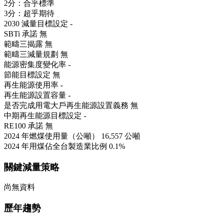
2分：合乎標準
3分：超乎期待
2030 減量目標設定
-
SBTi 承諾
無
範疇三揭露
無
範疇三減量規劃
無
能源密集度變化率
-
節能目標設定
無
再生能源使用率
-
再生能源設置容量
-
是否完成用電大戶再生能源設置義務
無
中期再生能源目標設定
-
RE100 承諾
無
2024 年燃煤使用量（公噸）
16,557 公噸
2024 年用煤佔全台製造業比例
0.1%
關鍵減量策略
尚無資料
歷年趨勢