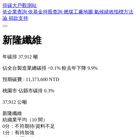
排碳大戶
觀測站
依企業查詢
依基金持股查詢
燃煤工廠地圖
氣候績效指標方法
論
捐款支持
新隆纖維
年碳排
37,912
噸
佔全台製造業總碳排 <0.1%
較去年下降 9.9%
預期碳費 :
11,373,600 NTD
桃園市
佔縣市碳排 0.3%
37,912 公噸
新隆纖維
紡織業平均（10 間）
0分：不符期待/資料不足
1分：有待加強