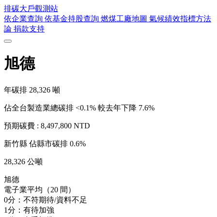
排碳大戶
觀測站
依企業查詢
依基金持股查詢
燃煤工廠地圖
氣候績效指標方法
論
捐款支持
旭德
年碳排
28,326
噸
佔全台製造業總碳排 <0.1%
較去年下降 7.6%
預期碳費 :
8,497,800 NTD
新竹縣
佔縣市碳排 0.6%
28,326 公噸
旭德
電子業平均（20 間）
0分：不符期待/資料不足
1分：有待加強