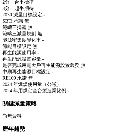
2分：合乎標準
3分：超乎期待
2030 減量目標設定
-
SBTi 承諾
無
範疇三揭露
無
範疇三減量規劃
無
能源密集度變化率
-
節能目標設定
無
再生能源使用率
-
再生能源設置容量
-
是否完成用電大戶再生能源設置義務
無
中期再生能源目標設定
-
RE100 承諾
無
2024 年燃煤使用量（公噸）
-
2024 年用煤佔全台製造業比例
-
關鍵減量策略
尚無資料
歷年趨勢