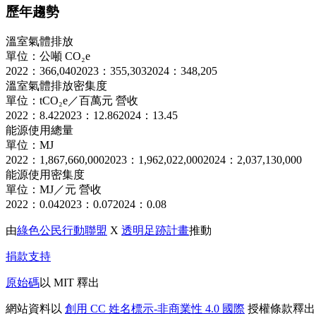
歷年趨勢
溫室氣體排放
單位：公噸 CO₂e
2022：366,040
2023：355,303
2024：348,205
溫室氣體排放密集度
單位：tCO₂e／百萬元 營收
2022：8.42
2023：12.86
2024：13.45
能源使用總量
單位：MJ
2022：1,867,660,000
2023：1,962,022,000
2024：2,037,130,000
能源使用密集度
單位：MJ／元 營收
2022：0.04
2023：0.07
2024：0.08
由
綠色公民行動聯盟
X
透明足跡計畫
推動
捐款支持
原始碼
以 MIT 釋出
網站資料以
創用 CC 姓名標示-非商業性 4.0 國際
授權條款釋出