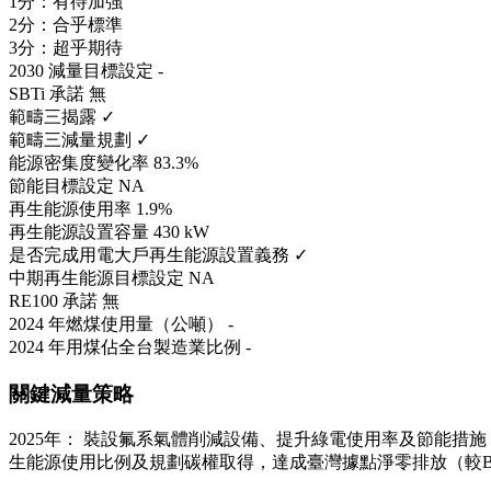
1分：有待加強
2分：合乎標準
3分：超乎期待
2030 減量目標設定
-
SBTi 承諾
無
範疇三揭露
✓
範疇三減量規劃
✓
能源密集度變化率
83.3%
節能目標設定
NA
再生能源使用率
1.9%
再生能源設置容量
430 kW
是否完成用電大戶再生能源設置義務
✓
中期再生能源目標設定
NA
RE100 承諾
無
2024 年燃煤使用量（公噸）
-
2024 年用煤佔全台製造業比例
-
關鍵減量策略
2025年： 裝設氟系氣體削減設備、提升綠電使用率及節能措施，較
生能源使用比例及規劃碳權取得，達成臺灣據點淨零排放（較BA