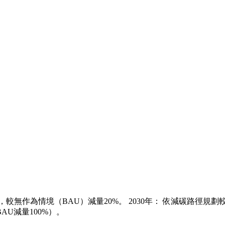
無作為情境（BAU）減量20%。 2030年： 依減碳路徑規劃較
U減量100%）。