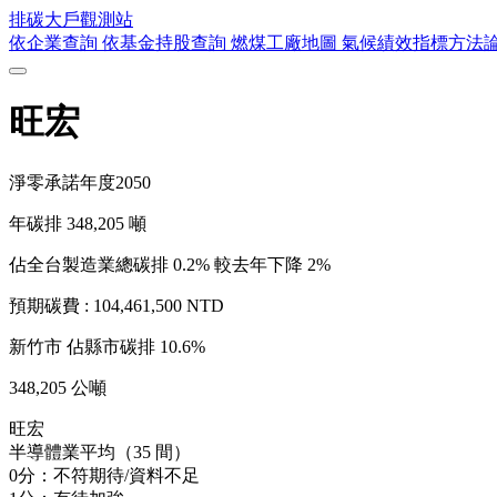
排碳大戶
觀測站
依企業查詢
依基金持股查詢
燃煤工廠地圖
氣候績效指標方法
旺宏
淨零承諾年度
2050
年碳排
348,205
噸
佔全台製造業總碳排 0.2%
較去年下降 2%
預期碳費 :
104,461,500 NTD
新竹市
佔縣市碳排 10.6%
348,205 公噸
旺宏
半導體業平均（35 間）
0分：不符期待/資料不足