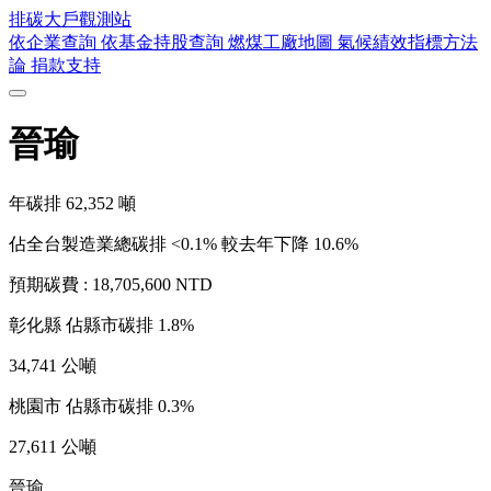
排碳大戶
觀測站
依企業查詢
依基金持股查詢
燃煤工廠地圖
氣候績效指標方法
論
捐款支持
晉瑜
年碳排
62,352
噸
佔全台製造業總碳排 <0.1%
較去年下降 10.6%
預期碳費 :
18,705,600 NTD
彰化縣
佔縣市碳排 1.8%
34,741 公噸
桃園市
佔縣市碳排 0.3%
27,611 公噸
晉瑜