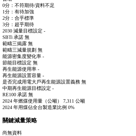
0分：不符期待/資料不足
1分：有待加強
2分：合乎標準
3分：超乎期待
2030 減量目標設定
-
SBTi 承諾
無
範疇三揭露
無
範疇三減量規劃
無
能源密集度變化率
-
節能目標設定
無
再生能源使用率
-
再生能源設置容量
-
是否完成用電大戶再生能源設置義務
無
中期再生能源目標設定
-
RE100 承諾
無
2024 年燃煤使用量（公噸）
7,311 公噸
2024 年用煤佔全台製造業比例
0%
關鍵減量策略
尚無資料