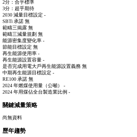
2分：合乎標準
3分：超乎期待
2030 減量目標設定
-
SBTi 承諾
無
範疇三揭露
無
範疇三減量規劃
無
能源密集度變化率
-
節能目標設定
無
再生能源使用率
-
再生能源設置容量
-
是否完成用電大戶再生能源設置義務
無
中期再生能源目標設定
-
RE100 承諾
無
2024 年燃煤使用量（公噸）
-
2024 年用煤佔全台製造業比例
-
關鍵減量策略
尚無資料
歷年趨勢