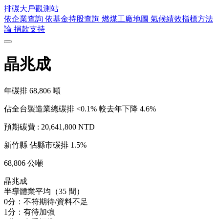
排碳大戶
觀測站
依企業查詢
依基金持股查詢
燃煤工廠地圖
氣候績效指標方法
論
捐款支持
晶兆成
年碳排
68,806
噸
佔全台製造業總碳排 <0.1%
較去年下降 4.6%
預期碳費 :
20,641,800 NTD
新竹縣
佔縣市碳排 1.5%
68,806 公噸
晶兆成
半導體業平均（35 間）
0分：不符期待/資料不足
1分：有待加強