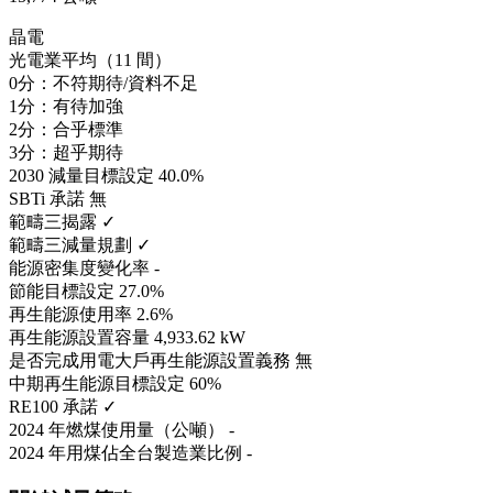
晶電
光電業平均（11 間）
0分：不符期待/資料不足
1分：有待加強
2分：合乎標準
3分：超乎期待
2030 減量目標設定
40.0%
SBTi 承諾
無
範疇三揭露
✓
範疇三減量規劃
✓
能源密集度變化率
-
節能目標設定
27.0%
再生能源使用率
2.6%
再生能源設置容量
4,933.62 kW
是否完成用電大戶再生能源設置義務
無
中期再生能源目標設定
60%
RE100 承諾
✓
2024 年燃煤使用量（公噸）
-
2024 年用煤佔全台製造業比例
-