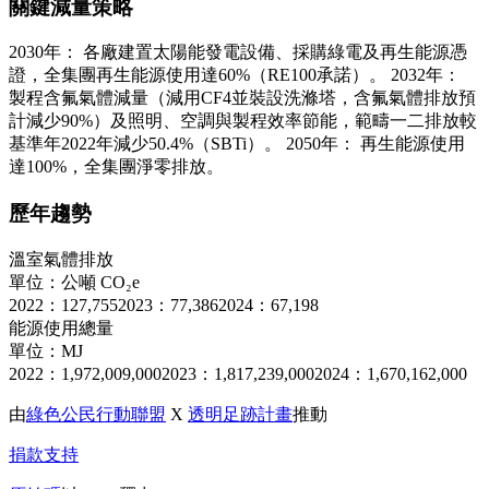
關鍵減量策略
2030年： 各廠建置太陽能發電設備、採購綠電及再生能源憑
證，全集團再生能源使用達60%（RE100承諾）。 2032年：
製程含氟氣體減量（減用CF4並裝設洗滌塔，含氟氣體排放預
計減少90%）及照明、空調與製程效率節能，範疇一二排放較
基準年2022年減少50.4%（SBTi）。 2050年： 再生能源使用
達100%，全集團淨零排放。
歷年趨勢
溫室氣體排放
單位：公噸 CO₂e
2022：127,755
2023：77,386
2024：67,198
能源使用總量
單位：MJ
2022：1,972,009,000
2023：1,817,239,000
2024：1,670,162,000
由
綠色公民行動聯盟
X
透明足跡計畫
推動
捐款支持