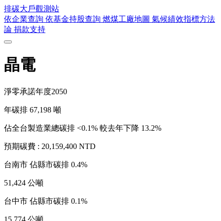
排碳大戶
觀測站
依企業查詢
依基金持股查詢
燃煤工廠地圖
氣候績效指標方法
論
捐款支持
晶電
淨零承諾年度
2050
年碳排
67,198
噸
佔全台製造業總碳排 <0.1%
較去年下降 13.2%
預期碳費 :
20,159,400 NTD
台南市
佔縣市碳排 0.4%
51,424 公噸
台中市
佔縣市碳排 0.1%
15,774 公噸