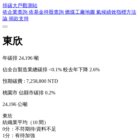
排碳大戶
觀測站
依企業查詢
依基金持股查詢
燃煤工廠地圖
氣候績效指標方法
論
捐款支持
東欣
年碳排
24,196
噸
佔全台製造業總碳排 <0.1%
較去年下降 2.6%
預期碳費 :
7,258,800 NTD
桃園市
佔縣市碳排 0.2%
24,196 公噸
東欣
紡織業平均（10 間）
0分：不符期待/資料不足
1分：有待加強