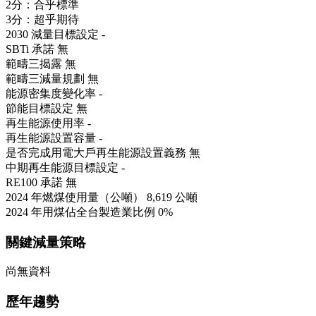
2分：合乎標準
3分：超乎期待
2030 減量目標設定
-
SBTi 承諾
無
範疇三揭露
無
範疇三減量規劃
無
能源密集度變化率
-
節能目標設定
無
再生能源使用率
-
再生能源設置容量
-
是否完成用電大戶再生能源設置義務
無
中期再生能源目標設定
-
RE100 承諾
無
2024 年燃煤使用量（公噸）
8,619 公噸
2024 年用煤佔全台製造業比例
0%
關鍵減量策略
尚無資料
歷年趨勢