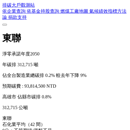
排碳大戶
觀測站
依企業查詢
依基金持股查詢
燃煤工廠地圖
氣候績效指標方法
論
捐款支持
東聯
淨零承諾年度
2050
年碳排
312,715
噸
佔全台製造業總碳排 0.2%
較去年下降 9%
預期碳費 :
93,814,500 NTD
高雄市
佔縣市碳排 0.8%
312,715 公噸
東聯
石化業平均（42 間）