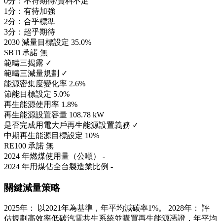
0分：不符期待/資料不足
1分：有待加強
2分：合乎標準
3分：超乎期待
2030 減量目標設定
35.0%
SBTi 承諾
無
範疇三揭露
✓
範疇三減量規劃
✓
能源密集度變化率
2.6%
節能目標設定
5.0%
再生能源使用率
1.8%
再生能源設置容量
108.78 kW
是否完成用電大戶再生能源設置義務
✓
中期再生能源目標設定
10%
RE100 承諾
無
2024 年燃煤使用量（公噸）
-
2024 年用煤佔全台製造業比例
-
關鍵減量策略
2025年： 以2021年為基準，年平均減碳率1%。 2028年： 評
估規劃高效率低碳汽電共生系統並購買再生能源憑證，年平均