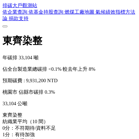
排碳大戶
觀測站
依企業查詢
依基金持股查詢
燃煤工廠地圖
氣候績效指標方法
論
捐款支持
東齊染整
年碳排
33,104
噸
佔全台製造業總碳排 <0.1%
較去年上升 8%
預期碳費 :
9,931,200 NTD
桃園市
佔縣市碳排 0.3%
33,104 公噸
東齊染整
紡織業平均（10 間）
0分：不符期待/資料不足
1分：有待加強