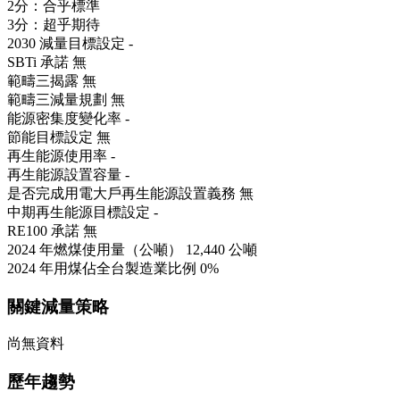
2分：合乎標準
3分：超乎期待
2030 減量目標設定
-
SBTi 承諾
無
範疇三揭露
無
範疇三減量規劃
無
能源密集度變化率
-
節能目標設定
無
再生能源使用率
-
再生能源設置容量
-
是否完成用電大戶再生能源設置義務
無
中期再生能源目標設定
-
RE100 承諾
無
2024 年燃煤使用量（公噸）
12,440 公噸
2024 年用煤佔全台製造業比例
0%
關鍵減量策略
尚無資料
歷年趨勢