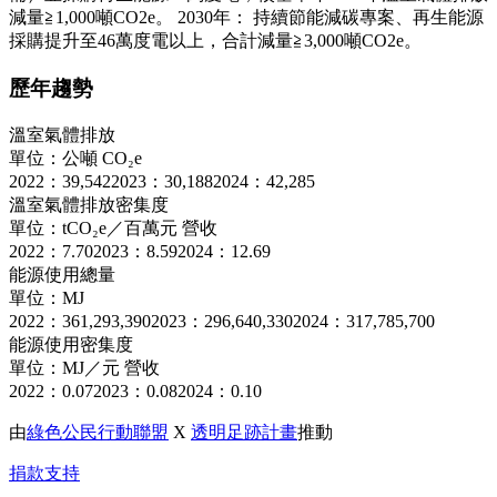
減量≧1,000噸CO2e。 2030年： 持續節能減碳專案、再生能源
採購提升至46萬度電以上，合計減量≧3,000噸CO2e。
歷年趨勢
溫室氣體排放
單位：公噸 CO₂e
2022：39,542
2023：30,188
2024：42,285
溫室氣體排放密集度
單位：tCO₂e／百萬元 營收
2022：7.70
2023：8.59
2024：12.69
能源使用總量
單位：MJ
2022：361,293,390
2023：296,640,330
2024：317,785,700
能源使用密集度
單位：MJ／元 營收
2022：0.07
2023：0.08
2024：0.10
由
綠色公民行動聯盟
X
透明足跡計畫
推動
捐款支持