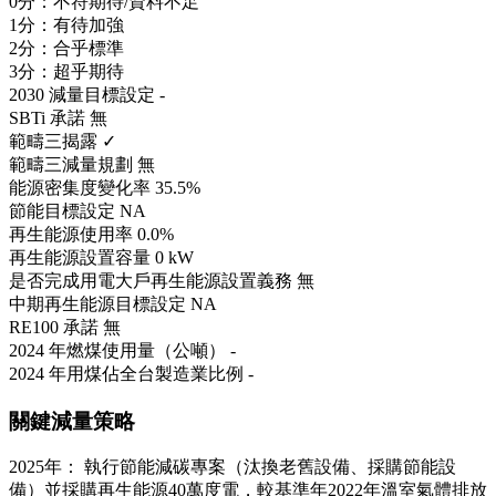
0分：不符期待/資料不足
1分：有待加強
2分：合乎標準
3分：超乎期待
2030 減量目標設定
-
SBTi 承諾
無
範疇三揭露
✓
範疇三減量規劃
無
能源密集度變化率
35.5%
節能目標設定
NA
再生能源使用率
0.0%
再生能源設置容量
0 kW
是否完成用電大戶再生能源設置義務
無
中期再生能源目標設定
NA
RE100 承諾
無
2024 年燃煤使用量（公噸）
-
2024 年用煤佔全台製造業比例
-
關鍵減量策略
2025年： 執行節能減碳專案（汰換老舊設備、採購節能設
備）並採購再生能源40萬度電，較基準年2022年溫室氣體排放