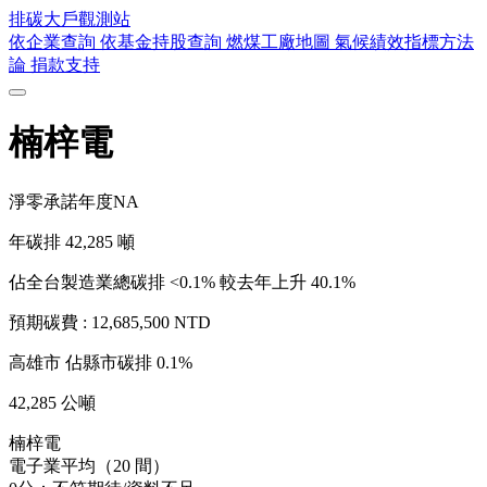
排碳大戶
觀測站
依企業查詢
依基金持股查詢
燃煤工廠地圖
氣候績效指標方法
論
捐款支持
楠梓電
淨零承諾年度
NA
年碳排
42,285
噸
佔全台製造業總碳排 <0.1%
較去年上升 40.1%
預期碳費 :
12,685,500 NTD
高雄市
佔縣市碳排 0.1%
42,285 公噸
楠梓電
電子業平均（20 間）