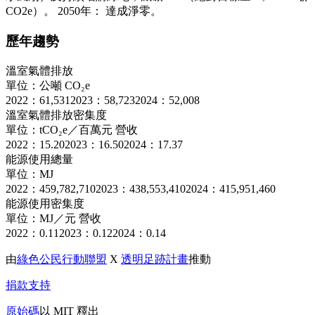
CO2e）。 2050年： 達成淨零。
歷年趨勢
溫室氣體排放
單位：公噸 CO₂e
2022：61,531
2023：58,723
2024：52,008
溫室氣體排放密集度
單位：tCO₂e／百萬元 營收
2022：15.20
2023：16.50
2024：17.37
能源使用總量
單位：MJ
2022：459,782,710
2023：438,553,410
2024：415,951,460
能源使用密集度
單位：MJ／元 營收
2022：0.11
2023：0.12
2024：0.14
由
綠色公民行動聯盟
X
透明足跡計畫
推動
捐款支持
原始碼
以 MIT 釋出