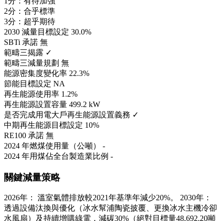
1分：有待加強
2分：合乎標準
3分：超乎期待
2030 減量目標設定
30.0%
SBTi 承諾
無
範疇三揭露
✓
範疇三減量規劃
無
能源密集度變化率
22.3%
節能目標設定
NA
再生能源使用率
1.2%
再生能源設置容量
499.2 kW
是否完成用電大戶再生能源設置義務
✓
中期再生能源目標設定
10%
RE100 承諾
無
2024 年燃煤使用量（公噸）
-
2024 年用煤佔全台製造業比例
-
關鍵減量策略
2026年： 溫室氣體排放較2021年基準年減少20%。 2030年：
透過設備汰換與優化（冰水幫浦陶瓷披覆、更換冰水主機冷卻
水風扇）及持續增購綠電，減碳30%（絕對目標量48,692.20噸