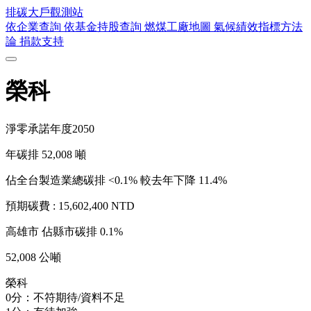
排碳大戶
觀測站
依企業查詢
依基金持股查詢
燃煤工廠地圖
氣候績效指標方法
論
捐款支持
榮科
淨零承諾年度
2050
年碳排
52,008
噸
佔全台製造業總碳排 <0.1%
較去年下降 11.4%
預期碳費 :
15,602,400 NTD
高雄市
佔縣市碳排 0.1%
52,008 公噸
榮科
0分：不符期待/資料不足