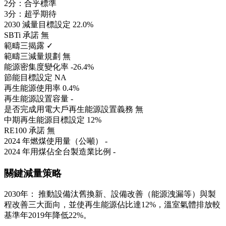
2分：合乎標準
3分：超乎期待
2030 減量目標設定
22.0%
SBTi 承諾
無
範疇三揭露
✓
範疇三減量規劃
無
能源密集度變化率
-26.4%
節能目標設定
NA
再生能源使用率
0.4%
再生能源設置容量
-
是否完成用電大戶再生能源設置義務
無
中期再生能源目標設定
12%
RE100 承諾
無
2024 年燃煤使用量（公噸）
-
2024 年用煤佔全台製造業比例
-
關鍵減量策略
2030年： 推動設備汰舊換新、設備改善（能源洩漏等）與製
程改善三大面向，並使再生能源佔比達12%，溫室氣體排放較
基準年2019年降低22%。