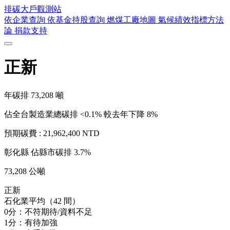
排碳大戶
觀測站
依企業查詢
依基金持股查詢
燃煤工廠地圖
氣候績效指標方法
論
捐款支持
正新
年碳排
73,208
噸
佔全台製造業總碳排 <0.1%
較去年下降 8%
預期碳費 :
21,962,400 NTD
彰化縣
佔縣市碳排 3.7%
73,208 公噸
正新
石化業平均（42 間）
0分：不符期待/資料不足
1分：有待加強