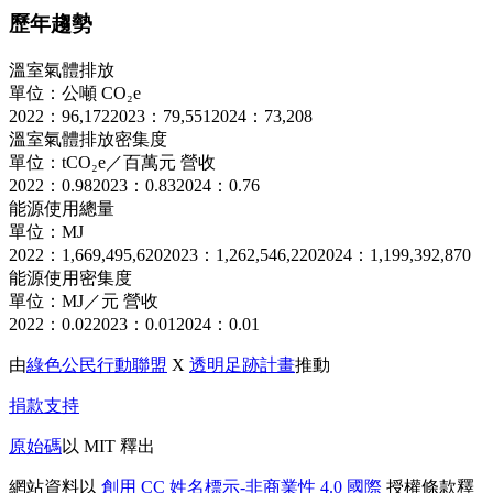
歷年趨勢
溫室氣體排放
單位：公噸 CO₂e
2022：96,172
2023：79,551
2024：73,208
溫室氣體排放密集度
單位：tCO₂e／百萬元 營收
2022：0.98
2023：0.83
2024：0.76
能源使用總量
單位：MJ
2022：1,669,495,620
2023：1,262,546,220
2024：1,199,392,870
能源使用密集度
單位：MJ／元 營收
2022：0.02
2023：0.01
2024：0.01
由
綠色公民行動聯盟
X
透明足跡計畫
推動
捐款支持
原始碼
以 MIT 釋出
網站資料以
創用 CC 姓名標示-非商業性 4.0 國際
授權條款釋