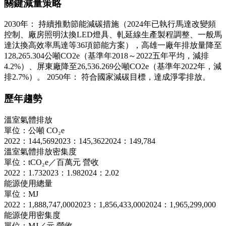
關鍵減量策略
2030年： 持續推動節能減碳措施（2024年已執行馬達改變頻
控制、廠房照明汰換LED燈具、軋延線生產製程調整、一般馬
達汰換高效率馬達等36項節能方案），高雄一廠年排放量降至
128,265.304公噸CO2e（基準年2018～2022五年平均，減排
4.2%）、屏東廠降至26,536.269公噸CO2e（基準年2022年，減
排2.7%）。 2050年： 符合國家減碳目標，達成淨零排放。
歷年趨勢
溫室氣體排放
單位：公噸 CO₂e
2022：144,569
2023：145,362
2024：149,784
溫室氣體排放密集度
單位：tCO₂e／百萬元 營收
2022：1.73
2023：1.98
2024：2.02
能源使用總量
單位：MJ
2022：1,888,747,000
2023：1,856,433,000
2024：1,965,299,000
能源使用密集度
單位：MJ／元 營收