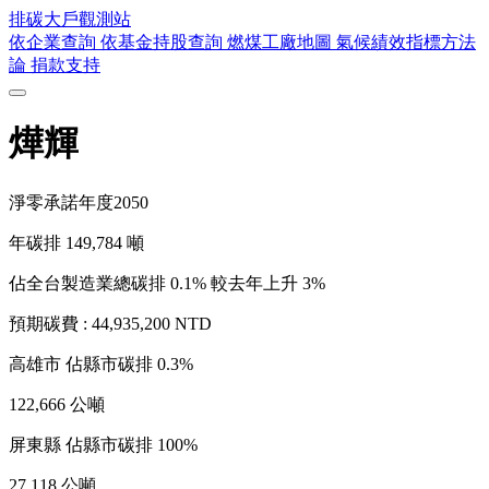
排碳大戶
觀測站
依企業查詢
依基金持股查詢
燃煤工廠地圖
氣候績效指標方法
論
捐款支持
燁輝
淨零承諾年度
2050
年碳排
149,784
噸
佔全台製造業總碳排 0.1%
較去年上升 3%
預期碳費 :
44,935,200 NTD
高雄市
佔縣市碳排 0.3%
122,666 公噸
屏東縣
佔縣市碳排 100%
27,118 公噸