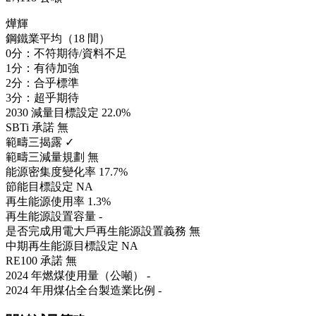
燁輝
鋼鐵業平均（18 間）
0分：不符期待/資料不足
1分：有待加強
2分：合乎標準
3分：超乎期待
2030 減量目標設定
22.0%
SBTi 承諾
無
範疇三揭露
✓
範疇三減量規劃
無
能源密集度變化率
17.7%
節能目標設定
NA
再生能源使用率
1.3%
再生能源設置容量
-
是否完成用電大戶再生能源設置義務
無
中期再生能源目標設定
NA
RE100 承諾
無
2024 年燃煤使用量（公噸）
-
2024 年用煤佔全台製造業比例
-