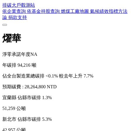
排碳大戶
觀測站
依企業查詢
依基金持股查詢
燃煤工廠地圖
氣候績效指標方法
論
捐款支持
燿華
淨零承諾年度
NA
年碳排
94,216
噸
佔全台製造業總碳排 <0.1%
較去年上升 7.7%
預期碳費 :
28,264,800 NTD
宜蘭縣
佔縣市碳排 1.3%
51,259 公噸
新北市
佔縣市碳排 5.3%
42,957 公噸