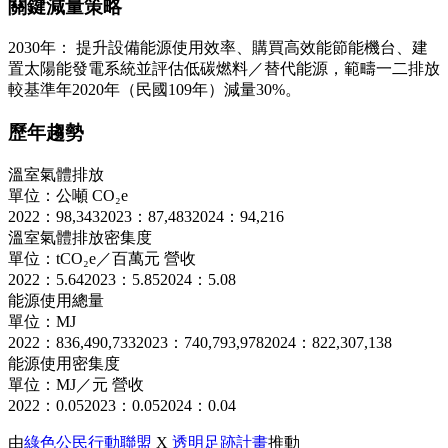
關鍵減量策略
2030年： 提升設備能源使用效率、購買高效能節能機台、建
置太陽能發電系統並評估低碳燃料／替代能源，範疇一二排放
較基準年2020年（民國109年）減量30%。
歷年趨勢
溫室氣體排放
單位：公噸 CO₂e
2022：98,343
2023：87,483
2024：94,216
溫室氣體排放密集度
單位：tCO₂e／百萬元 營收
2022：5.64
2023：5.85
2024：5.08
能源使用總量
單位：MJ
2022：836,490,733
2023：740,793,978
2024：822,307,138
能源使用密集度
單位：MJ／元 營收
2022：0.05
2023：0.05
2024：0.04
由
綠色公民行動聯盟
X
透明足跡計畫
推動