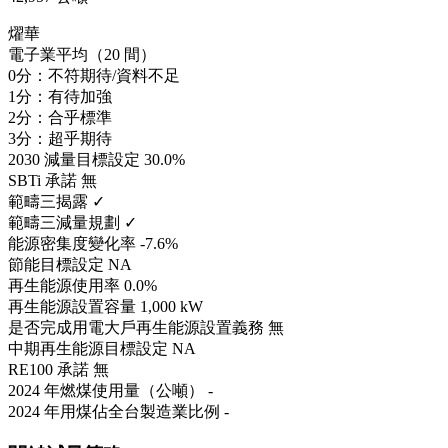
燿華
電子業平均（20 間）
0分：不符期待/資料不足
1分：有待加強
2分：合乎標準
3分：超乎期待
2030 減量目標設定
30.0%
SBTi 承諾
無
範疇三揭露
✓
範疇三減量規劃
✓
能源密集度變化率
-7.6%
節能目標設定
NA
再生能源使用率
0.0%
再生能源設置容量
1,000 kW
是否完成用電大戶再生能源設置義務
無
中期再生能源目標設定
NA
RE100 承諾
無
2024 年燃煤使用量（公噸）
-
2024 年用煤佔全台製造業比例
-