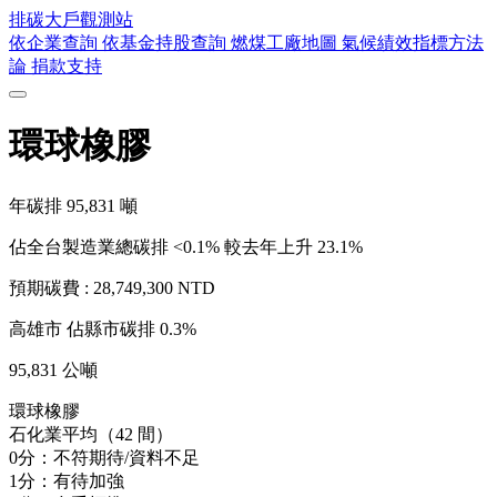
排碳大戶
觀測站
依企業查詢
依基金持股查詢
燃煤工廠地圖
氣候績效指標方法
論
捐款支持
環球橡膠
年碳排
95,831
噸
佔全台製造業總碳排 <0.1%
較去年上升 23.1%
預期碳費 :
28,749,300 NTD
高雄市
佔縣市碳排 0.3%
95,831 公噸
環球橡膠
石化業平均（42 間）
0分：不符期待/資料不足
1分：有待加強