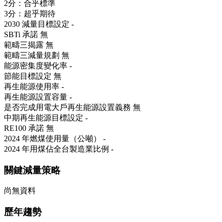
2分：合乎標準
3分：超乎期待
2030 減量目標設定
-
SBTi 承諾
無
範疇三揭露
無
範疇三減量規劃
無
能源密集度變化率
-
節能目標設定
無
再生能源使用率
-
再生能源設置容量
-
是否完成用電大戶再生能源設置義務
無
中期再生能源目標設定
-
RE100 承諾
無
2024 年燃煤使用量（公噸）
-
2024 年用煤佔全台製造業比例
-
關鍵減量策略
尚無資料
歷年趨勢