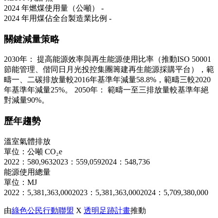
2024 年燃煤使用量（公噸）
-
2024 年用煤佔全台製造業比例
-
關鍵減量策略
2030年： 提高能源效率與再生能源使用比率（推動ISO 50001
節能管理、偕同日月光投控集團籌建再生能源採購平台），範
疇一、二碳排放量較2016年基準年減量58.8%，範疇三較2020
年基準年減量25%。 2050年： 範疇一至三排放量較基準年絕
對減量90%。
歷年趨勢
溫室氣體排放
單位：公噸 CO₂e
2022：580,963
2023：559,059
2024：548,736
能源使用總量
單位：MJ
2022：5,381,363,000
2023：5,381,363,000
2024：5,709,380,000
由
綠色公民行動聯盟
X
透明足跡計畫
推動