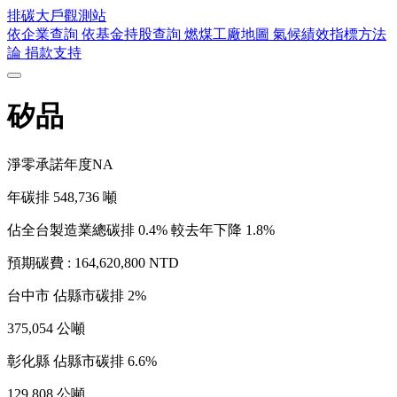
排碳大戶
觀測站
依企業查詢
依基金持股查詢
燃煤工廠地圖
氣候績效指標方法
論
捐款支持
矽品
淨零承諾年度
NA
年碳排
548,736
噸
佔全台製造業總碳排 0.4%
較去年下降 1.8%
預期碳費 :
164,620,800 NTD
台中市
佔縣市碳排 2%
375,054 公噸
彰化縣
佔縣市碳排 6.6%
129,808 公噸