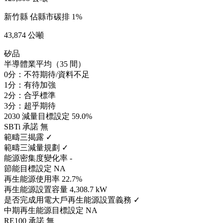
新竹縣
佔縣市碳排 1%
43,874 公噸
矽品
半導體業平均（35 間）
0分：不符期待/資料不足
1分：有待加強
2分：合乎標準
3分：超乎期待
2030 減量目標設定
59.0%
SBTi 承諾
無
範疇三揭露
✓
範疇三減量規劃
✓
能源密集度變化率
-
節能目標設定
NA
再生能源使用率
22.7%
再生能源設置容量
4,308.7 kW
是否完成用電大戶再生能源設置義務
✓
中期再生能源目標設定
NA
RE100 承諾
無