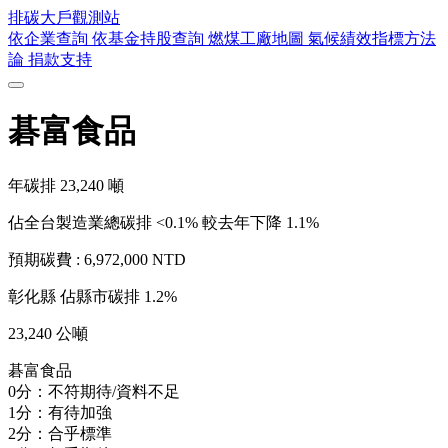
排碳大戶
觀測站
依企業查詢
依基金持股查詢
燃煤工廠地圖
氣候績效指標方法
論
捐款支持
碁富食品
年碳排
23,240
噸
佔全台製造業總碳排 <0.1%
較去年下降 1.1%
預期碳費 :
6,972,000 NTD
彰化縣
佔縣市碳排 1.2%
23,240 公噸
碁富食品
0分：不符期待/資料不足
1分：有待加強
2分：合乎標準