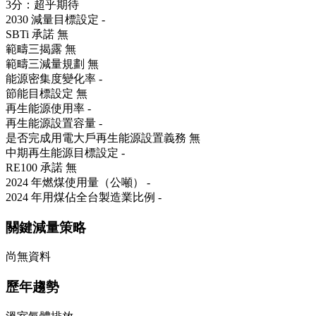
3分：超乎期待
2030 減量目標設定
-
SBTi 承諾
無
範疇三揭露
無
範疇三減量規劃
無
能源密集度變化率
-
節能目標設定
無
再生能源使用率
-
再生能源設置容量
-
是否完成用電大戶再生能源設置義務
無
中期再生能源目標設定
-
RE100 承諾
無
2024 年燃煤使用量（公噸）
-
2024 年用煤佔全台製造業比例
-
關鍵減量策略
尚無資料
歷年趨勢