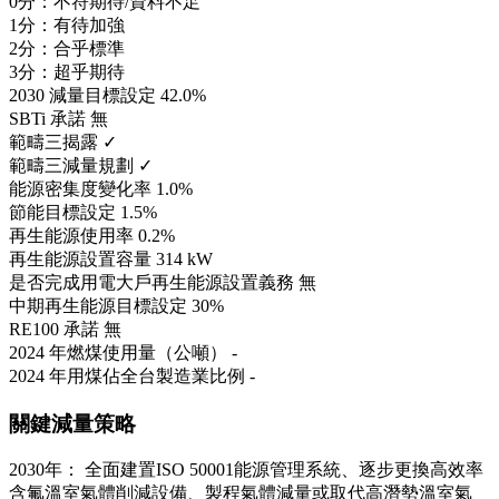
0分：不符期待/資料不足
1分：有待加強
2分：合乎標準
3分：超乎期待
2030 減量目標設定
42.0%
SBTi 承諾
無
範疇三揭露
✓
範疇三減量規劃
✓
能源密集度變化率
1.0%
節能目標設定
1.5%
再生能源使用率
0.2%
再生能源設置容量
314 kW
是否完成用電大戶再生能源設置義務
無
中期再生能源目標設定
30%
RE100 承諾
無
2024 年燃煤使用量（公噸）
-
2024 年用煤佔全台製造業比例
-
關鍵減量策略
2030年： 全面建置ISO 50001能源管理系統、逐步更換高效率
含氟溫室氣體削減設備、製程氣體減量或取代高潛勢溫室氣