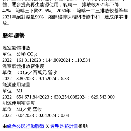
體、逐步提高再生能源使用，範疇一二排放較2021年下降
42%、範疇三下降22.5%。 2050年： 範疇一二三排放較基準年
2021年絕對減量90%，殘餘碳排採相關措施中和，達成淨零排
放。
歷年趨勢
溫室氣體排放
單位：公噸 CO₂e
2022：161,311
2023：144,869
2024：110,534
溫室氣體排放密集度
單位：tCO₂e／百萬元 營收
2022：8.80
2023：9.15
2024：6.33
能源使用總量
單位：MJ
2022：654,671,844
2023：630,254,088
2024：629,543,000
能源使用密集度
單位：MJ／元 營收
2022：0.04
2023：0.04
2024：0.04
由
綠色公民行動聯盟
X
透明足跡計畫
推動