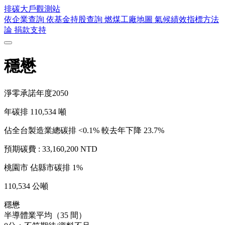
排碳大戶
觀測站
依企業查詢
依基金持股查詢
燃煤工廠地圖
氣候績效指標方法
論
捐款支持
穩懋
淨零承諾年度
2050
年碳排
110,534
噸
佔全台製造業總碳排 <0.1%
較去年下降 23.7%
預期碳費 :
33,160,200 NTD
桃園市
佔縣市碳排 1%
110,534 公噸
穩懋
半導體業平均（35 間）